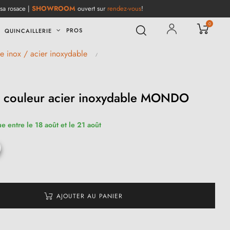
 sa rosace |
SHOWROOM
ouvert sur
rendez-vous
!
0
PROS
QUINCAILLERIE
e inox / acier inoxydable
 couleur acier inoxydable MONDO
e entre le 18 août et le 21 août
AJOUTER AU PANIER