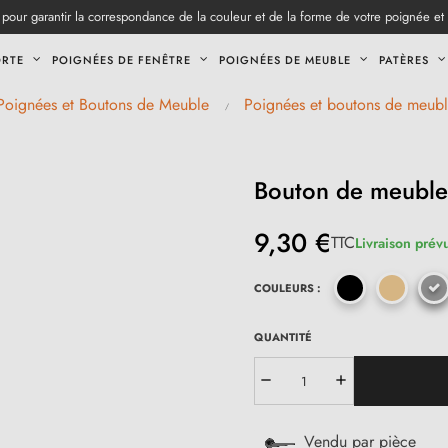
pour garantir la correspondance de la couleur et de la forme de votre poignée et
ORTE
POIGNÉES DE FENÊTRE
POIGNÉES DE MEUBLE
PATÈRES
Poignées et Boutons de Meuble
Poignées et boutons de meubl
Bouton de meuble
9,30 €
TTC
Livraison prévu
COULEURS :
QUANTITÉ
Vendu par pièce