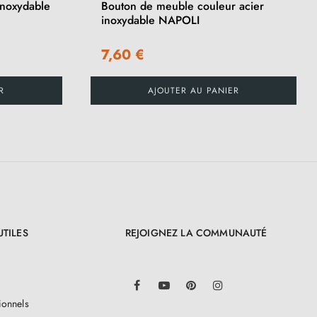
inoxydable
Bouton de meuble couleur acier
inoxydable NAPOLI
7,60 €
R
AJOUTER AU PANIER
UTILES
REJOIGNEZ LA COMMUNAUTÉ
LinkedIn
Facebook
YouTube
Pinterest
Instagram
ionnels