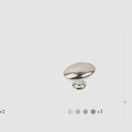
+2
+3
›