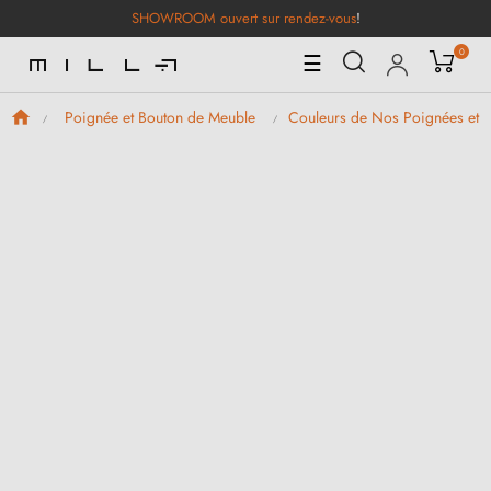
SHOWROOM ouvert sur rendez-vous
!
0
Basculer
☰
la
navigation
Poignée et Bouton de Meuble
Couleurs de Nos Poignées et 