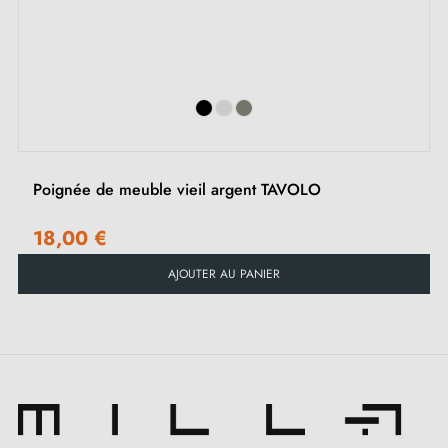
Parcourez notre séléction de
poignées et boutons de
‹
›
meubles vieil argent
sur notre boutique Milla Poignées.
Poignée de meuble vieil argent TAVOLO
18,00 €
AJOUTER AU PANIER