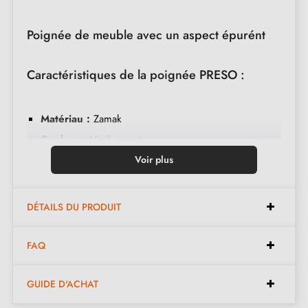
Poignée de meuble avec un aspect épurént
Caractéristiques de la poignée PRESO :
Matériau :
Zamak
Couleur :
Vieil argent
Entretien :
Nettoyer avec un chiffon doux
Voir plus
Disponible en 4 couleurs différentes
DÉTAILS DU PRODUIT
Dimensions :
FAQ
Longueur :
169 mm
GUIDE D'ACHAT
Hauteur :
27 mm