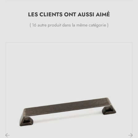
Largeur :
19,5 mm
Espacement :
160 mm
LES CLIENTS ONT AUSSI AIMÉ
( 16 autre produit dans la même catégorie )
Inclus dans le kit :
Poignée de meuble
Vis de montage
Description :
La poignée en
vieil argent
attire l’attention par son
élégance discrète et ses finitions raffinées. Idéale pour
moderniser un meuble sans en altérer le style, qu’il soit
classique, vintage, rustique ou contemporain.