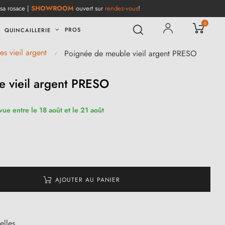
 sa rosace |
SHOWROOM
ouvert sur
rendez-vous
!
0
PROS
QUINCAILLERIE
s vieil argent
Poignée de meuble vieil argent PRESO
e vieil argent PRESO
vue entre le 18 août et le 21 août
AJOUTER AU PANIER
elles