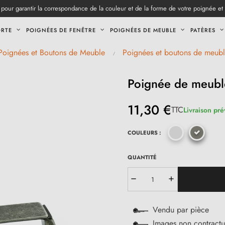
pour garantir la correspondance de la couleur et de la forme de votre poignée et
ORTE
POIGNÉES DE FENÊTRE
POIGNÉES DE MEUBLE
PATÈRES
Poignées et Boutons de Meuble
Poignées et boutons de meuble
Poignée de meubl
11,30 €
TTC
Livraison pré
COULEURS :
QUANTITÉ
Vendu par pièce
Images non contractu