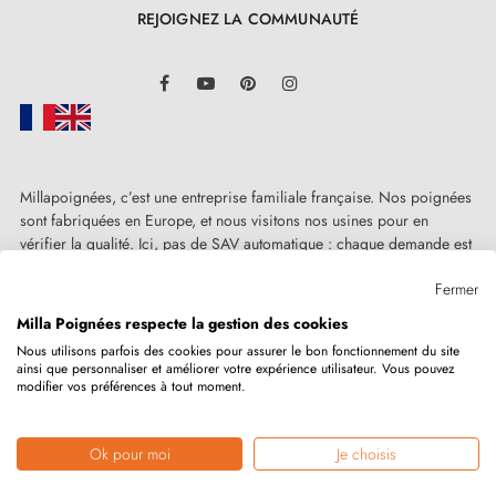
REJOIGNEZ LA COMMUNAUTÉ
LinkedIn
Facebook
YouTube
Pinterest
Instagram
Millapoignées, c’est une entreprise familiale française. Nos poignées
sont fabriquées en Europe, et nous visitons nos usines pour en
vérifier la qualité. Ici, pas de SAV automatique : chaque demande est
traitée humainement, au cas par cas.
Fermer
Milla Poignées respecte la gestion des cookies
Nous utilisons parfois des cookies pour assurer le bon fonctionnement du site
ainsi que personnaliser et améliorer votre expérience utilisateur. Vous pouvez
Copyright © 2026
MILLA POIGNEES
Tous droits réservés.
modifier vos préférences à tout moment.
Ok pour moi
Je choisis
Marchand approuvé par la Société des Avis Garantis,
cliquez ici pour
vérifier
.