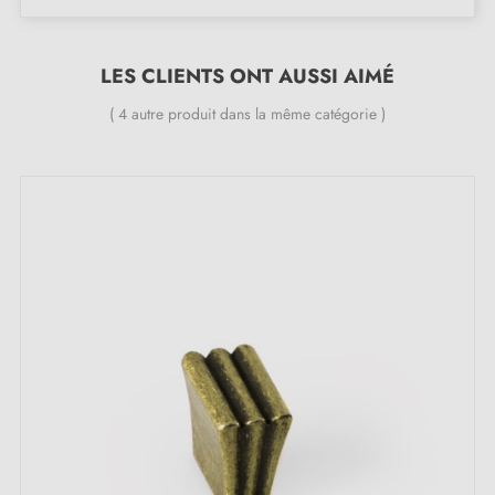
Hauteur
: 32 mm
Diamètre
: 12 mm
LES CLIENTS ONT AUSSI AIMÉ
Longueur
: 55 mm
( 4 autre produit dans la même catégorie )
Inclus dans le kit :
Bouton de meuble
Vis de montage
Description :
Le bouton de meuble de couleur
bronze
combine
élégance et fonctionnalité. Son design pratique assure
une prise en main aisée, tout en apportant une finition