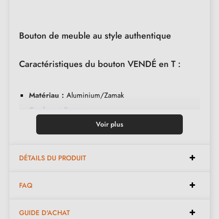
Bouton de meuble au style authentique
Caractéristiques du bouton VENDÉ en T :
Matériau :
Aluminium/Zamak
Couleur :
Bronze
Montage :
Fixation simple
Voir plus
Entretien :
Nettoyer avec un chiffon doux
Design :
Forme en T
DÉTAILS DU PRODUIT
Disponible en 3 couleurs différentes
FAQ
Dimensions :
GUIDE D'ACHAT