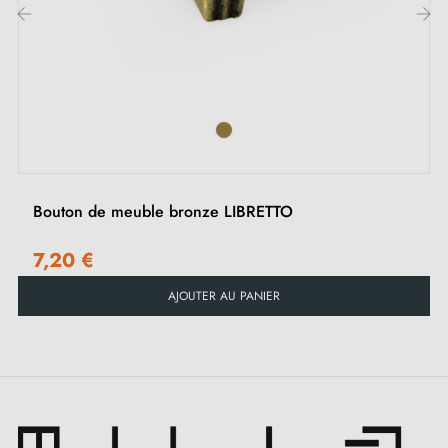
raffinée à vos meubles. Idéal pour les tiroirs, armoires
et autres éléments de rangement.
‹
›
Explorer notre gamme de
poignées et boutons de
meuble bronze
sur notre boutique Milla poignées.
Bouton de meuble bronze LIBRETTO
7,20 €
AJOUTER AU PANIER