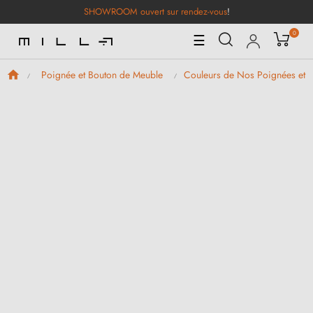
SHOWROOM ouvert sur rendez-vous
!
0
Basculer
☰
la
navigation
Poignée et Bouton de Meuble
Couleurs de Nos Poignées et 