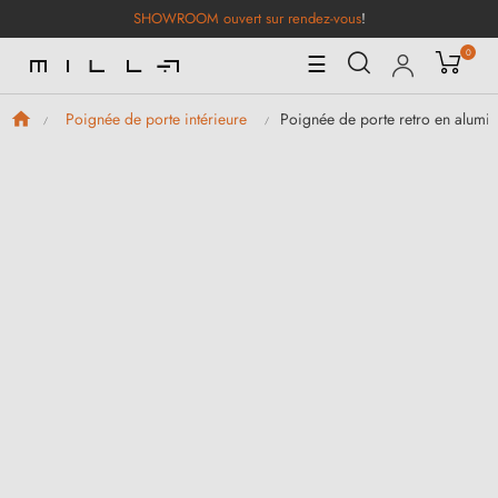
SHOWROOM ouvert sur rendez-vous
!
0
Basculer
☰
la
navigation
Poignée de porte retro en alum
Poignée de porte intérieure