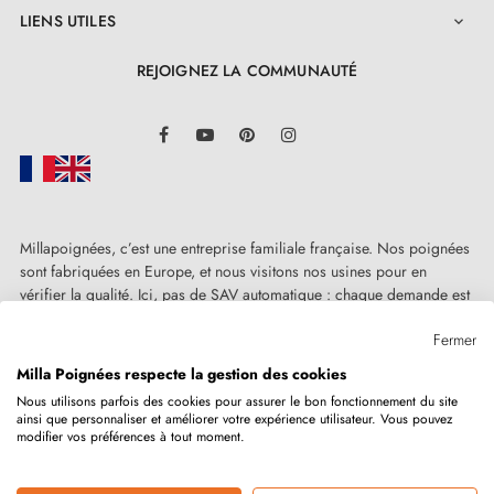
LIENS UTILES

REJOIGNEZ LA COMMUNAUTÉ
LinkedIn
Facebook
YouTube
Pinterest
Instagram
Millapoignées, c’est une entreprise familiale française. Nos poignées
sont fabriquées en Europe, et nous visitons nos usines pour en
vérifier la qualité. Ici, pas de SAV automatique : chaque demande est
traitée humainement, au cas par cas.
Fermer
Milla Poignées respecte la gestion des cookies
Nous utilisons parfois des cookies pour assurer le bon fonctionnement du site
ainsi que personnaliser et améliorer votre expérience utilisateur. Vous pouvez
Copyright © 2026
MILLA POIGNEES
Tous droits réservés.
3. INFOS PRATIQUES
modifier vos préférences à tout moment.