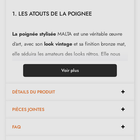
1. LES ATOUTS DE LA POIGNEE
La poignée stylisée
MALTA est une véritable œuvre
d’art, avec son
look vintage
et sa finition bronze mat,
elle séduira les amateurs des looks rétros. Elle nous
rappelle la forme d’une vague avec ses 3 tries et sa
Voir plus
plaque ronde d’une épaisseur de 11 mm.
Elle est disponible uniquement en
bronze mat
pour
DÉTAILS DU PRODUIT
qu’elle conserve son côté baroque.
Cette poignée
d’intérieur
trouvera parfaitement sa place dans un
PIÈCES JOINTES
intérieur vintage.
FAQ
Le style vintage est apparu des années 20 aux années