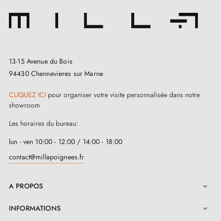
Nous surveillons votre commande du début jusqu'à la
livraison à votre domicile.
Nous enrichissons régulièrement notre gamme, de
nouveaux produits pour vous offrir un large choix de
13-15 Avenue du Bois
poignées design
94430 Chennevieres sur Marne
Echantillon sur demande
CLIQUEZ ICI
pour organiser votre visite personnalisée dans notre
Possibilité d'adapter le kit de montage
showroom
Les horaires du bureau:
lun - ven 10:00 - 12:00 / 14:00 - 18:00
contact@millapoignees.fr
A PROPOS

INFORMATIONS
