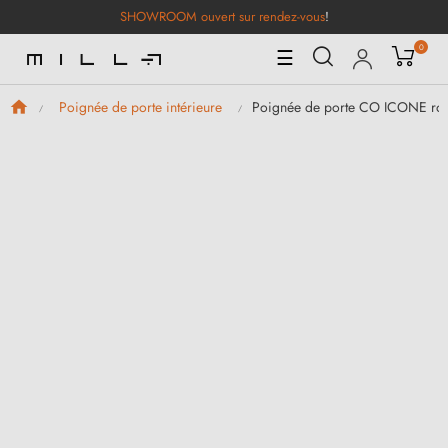
SHOWROOM ouvert sur rendez-vous
!
0
Basculer
☰
la
navigation
Poignée de porte CO ICONE ron
Poignée de porte intérieure