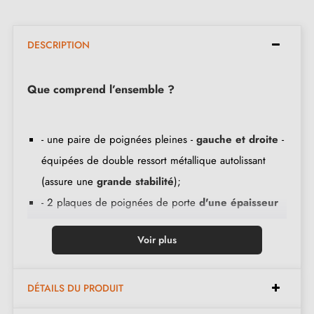
DESCRIPTION
Que comprend l’ensemble ?
- une paire de poignées pleines -
gauche et droite
-
équipées de double ressort métallique autolissant
(assure une
grande stabilité
);
- 2 plaques de poignées de porte
d'une épaisseur
de 10 mm
;
Voir plus
- 2 adaptateurs de montage (ultra fin);
- 1 tige de poignée de 8x8 mm de diamètre;
- 2 vis traversants M4; (pour fixer les adaptateurs à la
DÉTAILS DU PRODUIT
porte);