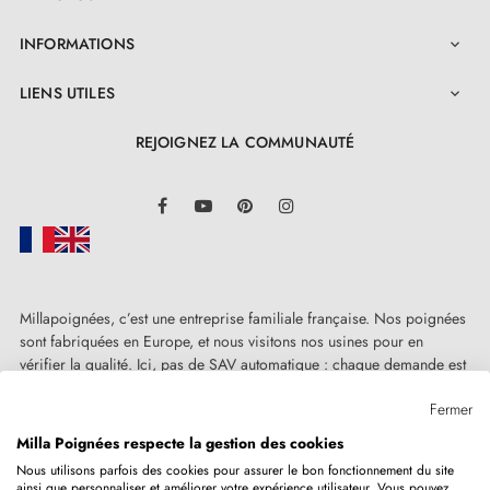
INFORMATIONS

LIENS UTILES

REJOIGNEZ LA COMMUNAUTÉ
LinkedIn
Facebook
YouTube
Pinterest
Instagram
Millapoignées, c’est une entreprise familiale française. Nos poignées
sont fabriquées en Europe, et nous visitons nos usines pour en
vérifier la qualité. Ici, pas de SAV automatique : chaque demande est
traitée humainement, au cas par cas.
Fermer
Milla Poignées respecte la gestion des cookies
Nous utilisons parfois des cookies pour assurer le bon fonctionnement du site
ainsi que personnaliser et améliorer votre expérience utilisateur. Vous pouvez