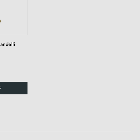
andelli
R