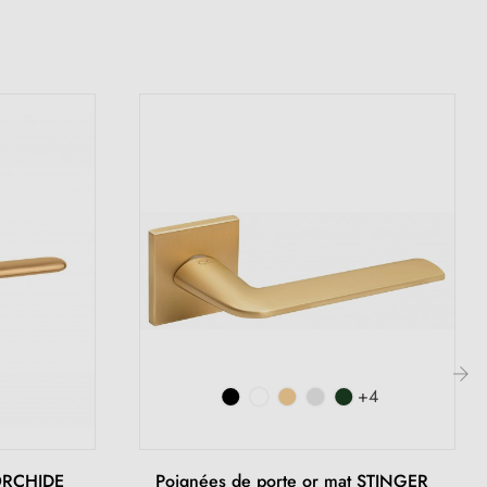
+4
›
 ORCHIDE
Poignées de porte or mat STINGER