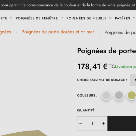
pour garantir la correspondance de la couleur et de la forme de votre poignée et
ORTE
POIGNÉES DE FENÊTRE
POIGNÉES DE MEUBLE
PATÈRES
gnées
Poignées de porte dorées et or mat
Poignées de po
Poignées de porte
178,41 €
TTC
Livraison 
CHOISISSEZ VOTRE ROSACE :
COULEURS :
QUANTITÉ