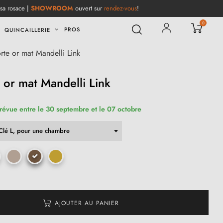
 sa rosace |
SHOWROOM
ouvert sur
rendez-vous
!
0
PROS
QUINCAILLERIE
rte or mat Mandelli Link
 or mat Mandelli Link
prévue entre le 30 septembre et le 07 octobre
AJOUTER AU PANIER