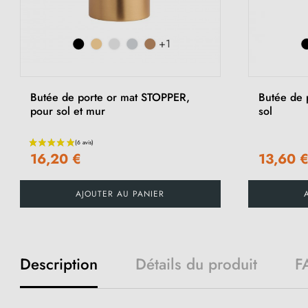
+1
Butée de porte or mat STOPPER,
Butée de 
pour sol et mur
sol
16,20 €
13,60 
AJOUTER AU PANIER
Description
Détails du produit
F