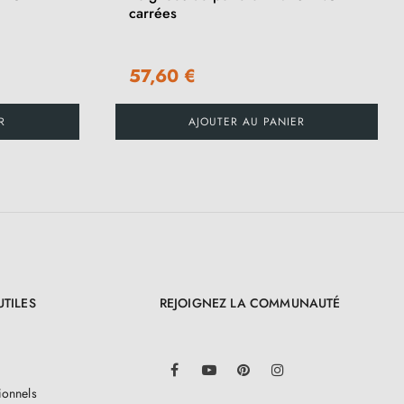
carrées
57,60 €
R
AJOUTER AU PANIER
UTILES
REJOIGNEZ LA COMMUNAUTÉ
LinkedIn
Facebook
YouTube
Pinterest
Instagram
ionnels