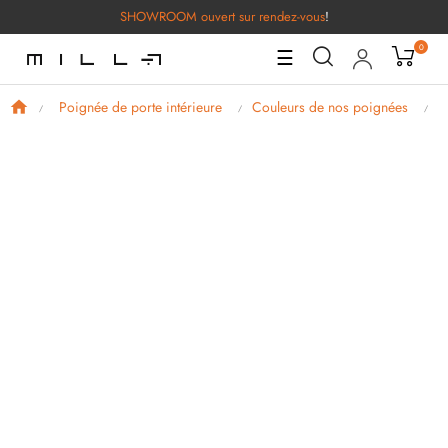
SHOWROOM ouvert sur rendez-vous
!
0
Basculer
☰
la
navigation
Poignée de porte intérieure
Couleurs de nos poignées
P