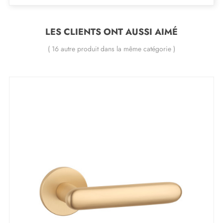
Le produit est neuf et le constructeur vous
garantit
24 mois
;
LES CLIENTS ONT AUSSI AIMÉ
Toutes nos poignées design sont équipées de double
ressort métallique autolissant (assure une
grande
( 16 autre produit dans la même catégorie )
stabilité
).
Les bénéfices inégalés de la poignée de
porte or satiné IRGA :
Illuminez votre intérieur avec la
poignée de porte or
satiné
IRGA. L'éclat subtil de sa couleur or satiné
confère à cette poignée une élégance rare et
précieuse. Chaque porte s'épanouit, en reflétant
silencieusement un goût exquis. À chaque interaction,
ressentez la délicatesse de cette belle poignée et la