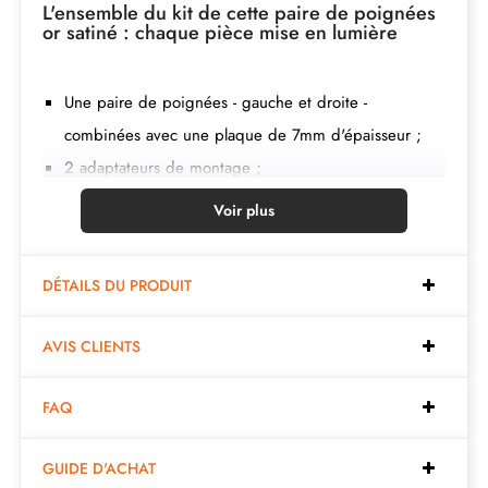
L'ensemble du kit de cette paire de poignées
or satiné : chaque pièce mise en lumière
Une paire de poignées - gauche et droite -
combinées avec une plaque de 7mm d'épaisseur ;
2 adaptateurs de montage ;
1 tige de 8mm et de 7mm de diamètre ;
Voir plus
2 vis traversantes M4 (pour fixer les adaptateurs à la
porte) ;
DÉTAILS DU PRODUIT
2 vis et une clé Allen de 3 mm (pour fixer les
poignées aux adaptateurs) ;
AVIS CLIENTS
Jeu de vis à bois
(sur demande spéciale)
;
Instruction de montage en français ;
FAQ
Matière de construction : zamak (poignée pleine,
garantie de la
qualité et durabilité
) ;
GUIDE D'ACHAT