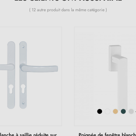
( 12 autre produit dans la même catégorie )
anche à saillie réduite sur
Poignée de fenêtre blan