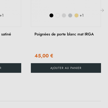
+1
+1
›
 satiné
Poignées de porte blanc mat IRGA
45,00 €
R
AJOUTER AU PANIER