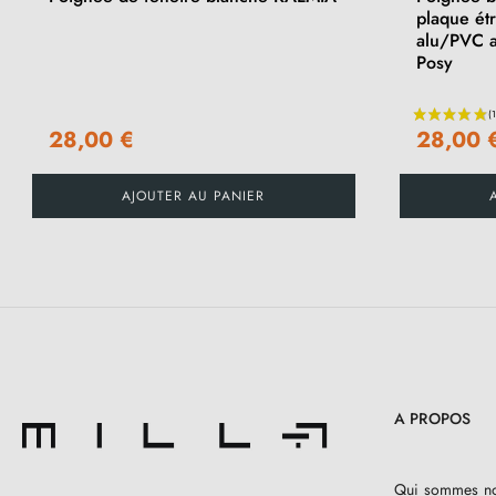
plaque ét
alu/PVC a
Posy
28,00 €
28,00 
AJOUTER AU PANIER
A PROPOS
Qui sommes n