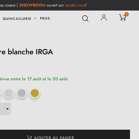
 sa rosace |
SHOWROOM
ouvert sur
rendez-vous
!
0
PROS
QUINCAILLERIE
re blanche IRGA
(1 avis)
révue entre le 17 août et le 20 août
AJOUTER AU PANIER