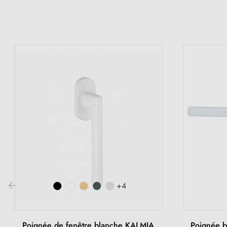
+4
‹
Poignée de fenêtre blanche KALMIA
Poignée bl