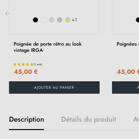
+1
‹
Poignée de porte rétro au look
Poignées 
vintage IRGA
45,00 €
45,00 
AJOUTER AU PANIER
Description
Détails du produit
Av