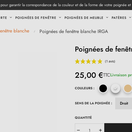
pour garantir la correspondance de la couleur et de la forme de votre poignée et
ORTE
POIGNÉES DE FENÊTRE
POIGNÉES DE MEUBLE
PATÈRES
enêtre blanche
Poignées de fenêtre blanche IRGA
Poignées de fenêt
25,00 €
TTC
Livraison p
COULEURS :
SENS DE LA POIGNÉE :
QUANTITÉ