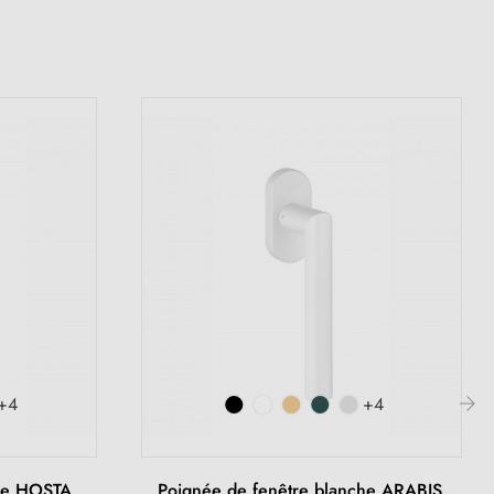
+4
+4
›
che HOSTA
Poignée de fenêtre blanche ARABIS