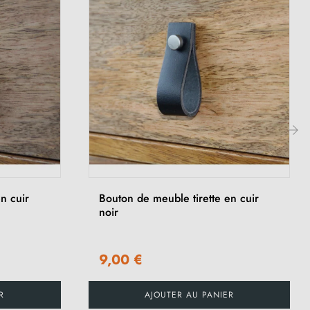
›
n cuir
Bouton de meuble tirette en cuir
noir
9,00 €
R
AJOUTER AU PANIER