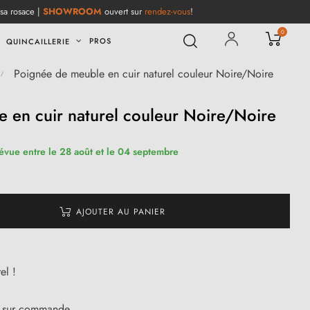
 sa rosace |
SHOWROOM
ouvert sur
rendez-vous
!
0
PROS
QUINCAILLERIE
Poignée de meuble en cuir naturel couleur Noire/Noire
 en cuir naturel couleur Noire/Noire
révue entre le 28 août et le 04 septembre
AJOUTER AU PANIER
el !
le sur commande