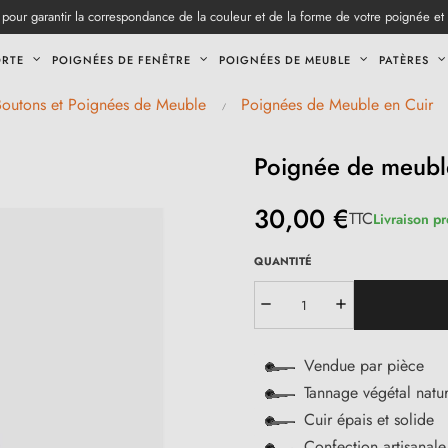
pour garantir la correspondance de la couleur et de la forme de votre poignée et
ORTE
POIGNÉES DE FENÊTRE
POIGNÉES DE MEUBLE
PATÈRES
Boutons et Poignées de Meuble
Poignées de Meuble en Cuir
Poignée de meuble
30,00 €
TTC
Livraison p
QUANTITÉ
Vendue par pièce
Tannage végétal natur
Cuir épais et solide
Confection artisana