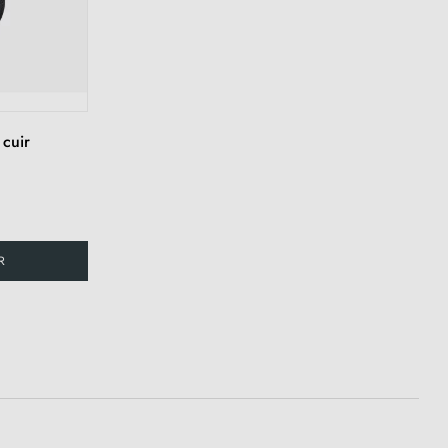
cuir
R