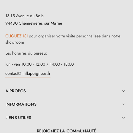
Pour une utilisation optimale, privilégiez son
installation sur des portes d’intérieur telles que les
13-15 Avenue du Bois
portes de chambre ou de bureau, où elle peut
94430 Chennevieres sur Marne
apporter une touche raffinée. Assurez-vous que le cuir
CLIQUEZ ICI
pour organiser votre visite personnalisée dans notre
est bien entretenu pour préserver sa qualité.
showroom
Considérez l'ajout de rosaces assorties pour une
Les horaires du bureau:
finition complète et harmonieuse. Pour organiser votre
lun - ven 10:00 - 12:00 / 14:00 - 18:00
espace, découvrez notre gamme de
patères murales
.
contact@millapoignees.fr
A PROPOS

INFORMATIONS

LIENS UTILES

REJOIGNEZ LA COMMUNAUTÉ