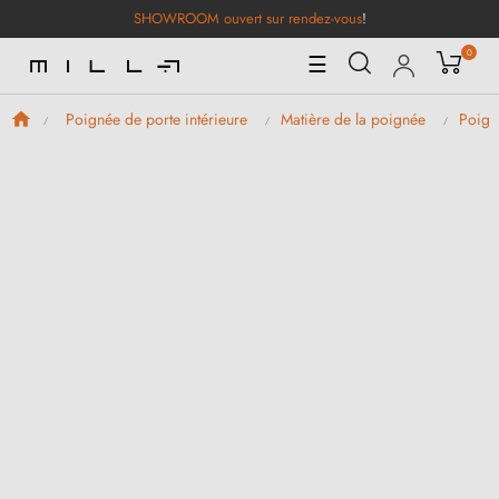
SHOWROOM ouvert sur rendez-vous
!
0
Basculer
☰
la
navigation
Poignée de porte intérieure
Matière de la poignée
Poign