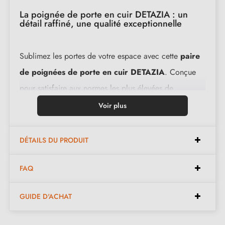
La poignée de porte en cuir DETAZIA : un
détail raffiné, une qualité exceptionnelle
Sublimez les portes de votre espace avec cette
paire
de poignées de porte en cuir DETAZIA
. Conçue
pour satisfaire aux normes les plus élevées de
différents environnements tels que les hôtels, les
Voir plus
restaurants et les résidences, cette pièce exquise offre
une expérience sans égale.
DÉTAILS DU PRODUIT
Grâce à sa conception avec une
matière première
FAQ
de qualité supérieure
, la poignée de porte en cuir
DETAZIA assure solidité et robustesse tout en résistant
GUIDE D'ACHAT
aux rigueurs d'une utilisation quotidienne intensive.
Avec tous les accessoires fournis dans son kit, son