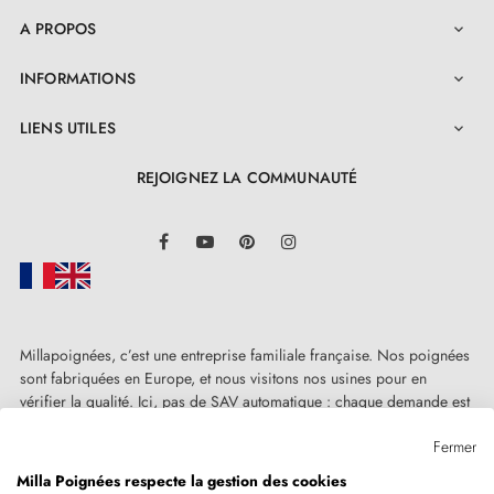
A PROPOS

INFORMATIONS

LIENS UTILES

REJOIGNEZ LA COMMUNAUTÉ
LinkedIn
Facebook
YouTube
Pinterest
Instagram
Millapoignées, c’est une entreprise familiale française. Nos poignées
sont fabriquées en Europe, et nous visitons nos usines pour en
vérifier la qualité. Ici, pas de SAV automatique : chaque demande est
traitée humainement, au cas par cas.
Fermer
Milla Poignées respecte la gestion des cookies