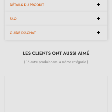
Double ressort métallique pour une stabilité optimale
DÉTAILS DU PRODUIT
Garantie constructeur de 24 mois
Convient aux portes d’une épaisseur max de 44 mm
FAQ
Pour portes plus épaisses, contactez-nous par e-mail
Disponibles en 5 autres couleurs différentes
GUIDE D'ACHAT
(Anthracite, chrome satiné, noir, or poli, or satiné)
LES CLIENTS ONT AUSSI AIMÉ
Inclus dans le kit :
( 16 autre produit dans la même catégorie )
Adaptateurs de montage
Deux tiges carrées : 7x7 mm pour la France, 8x8 mm
pour la Belgique, la Suisse et l'UE
Vis M4 pour une fixation solide
Vis et clé Allen de 3 mm pour l'assemblage
Gabarits de montage