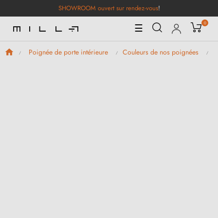
SHOWROOM ouvert sur rendez-vous
!
0
Basculer
☰
la
navigation
Poignée de porte intérieure
Couleurs de nos poignées
P