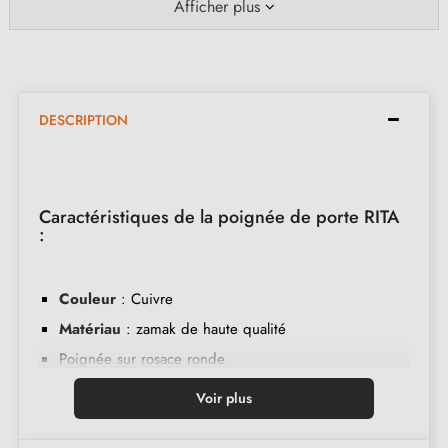
Afficher plus
DESCRIPTION
Caractéristiques de la poignée de porte RITA
:
Couleur
: Cuivre
Matériau
: zamak de haute qualité
Poignée sur rosace ronde
Rosace avec 6mm d'épaisseur
Voir plus
Poignée lourde et pleine pour une prise confortable