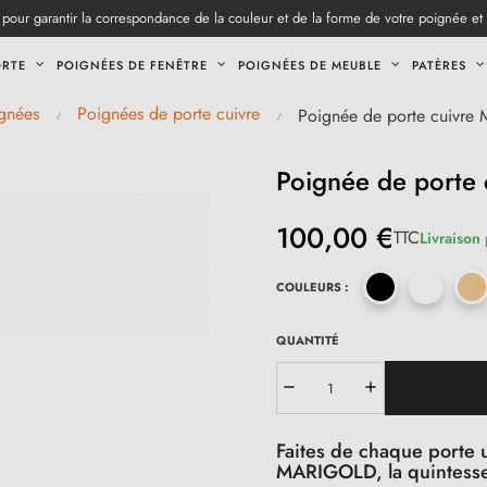
pour garantir la correspondance de la couleur et de la forme de votre poignée et
ORTE
POIGNÉES DE FENÊTRE
POIGNÉES DE MEUBLE
PATÈRES
gnées
Poignées de porte cuivre
Poignée de porte cuivr
Poignée de porte
100,00 €
TTC
Livraison 
COULEURS :
QUANTITÉ
Faites de chaque porte 
MARIGOLD, la quintessen