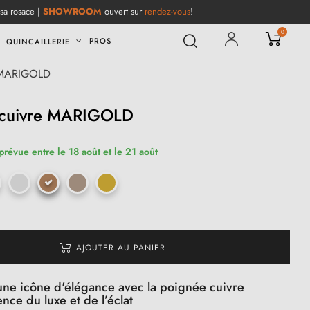
 sa rosace |
SHOWROOM
ouvert sur
rendez-vous
!
0
PROS
QUINCAILLERIE
e MARIGOLD
 cuivre MARIGOLD
prévue entre le 18 août et le 21 août
AJOUTER AU PANIER
une icône d'élégance avec la poignée cuivre
ce du luxe et de l’éclat