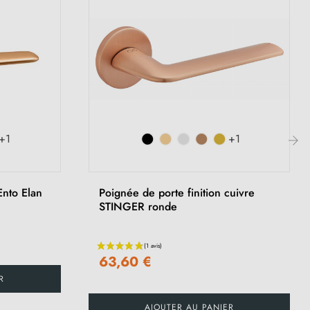
+1
+1
›
Ento Elan
Poignée de porte finition cuivre
STINGER ronde
63,60 €
R
AJOUTER AU PANIER