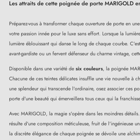
Les attraits de cette poignée de porte MARIGOLD en c
Préparez-vous à transformer chaque ouverture de porte en une
votre passion innée pour le luxe sans effort. Lorsque la lumièr
lumière éblouissant qui danse le long de chaque courbe. C'es
avant-gardiste ou un fervent défenseur du charme vintage, cet
Disponible dans une variété de
six couleurs
, la poignée MARI
Chacune de ces teintes délicates insuffle une vie nouvelle à c
une splendeur qui transcende l'ordinaire, osez associer ces p
(39 avis)
porte d'une beauté qui émerveillera tous ceux qui la franchisse
Avec MARIGOLD, la magie s'opère dans les moindres détails
résulte d'une composition méticuleuse, fruit de l'ingénieuse u
la discrète élégance de chaque poignée se dévoile une alchimi