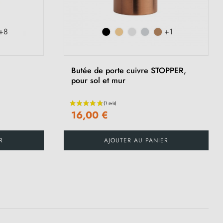
+8
+1
Butée de porte cuivre STOPPER,
pour sol et mur
16,00 €
R
AJOUTER AU PANIER