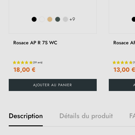
+9
Rosace AP R 7S WC
Rosace A
18,00 €
13,00 
AJOUTER AU PANIER
Description
Détails du produit
F