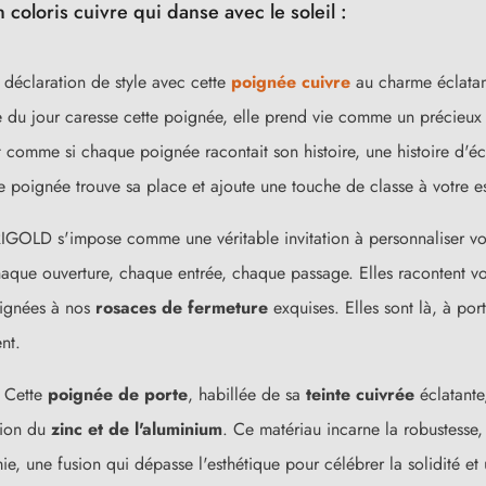
oloris cuivre qui danse avec le soleil :
 déclaration de style avec cette
poignée cuivre
au charme éclatan
e du jour caresse cette poignée, elle prend vie comme un précieux j
t comme si chaque poignée racontait son histoire, une histoire d'
te poignée trouve sa place et ajoute une touche de classe à votre e
GOLD s'impose comme une véritable invitation à personnaliser votr
haque ouverture, chaque entrée, chaque passage. Elles racontent vot
oignées à nos
rosaces de fermeture
exquises. Elles sont là, à por
(12 avis)
nt.
. Cette
poignée de porte
, habillée de sa
teinte cuivrée
éclatante
nion du
zinc et de l'aluminium
. Ce matériau incarne la robustesse, l
e, une fusion qui dépasse l'esthétique pour célébrer la solidité et