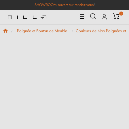
SHOWROOM ouvert sur rendez-vous
!
0
Basculer
☰
la
navigation
Poignée et Bouton de Meuble
Couleurs de Nos Poignées et 