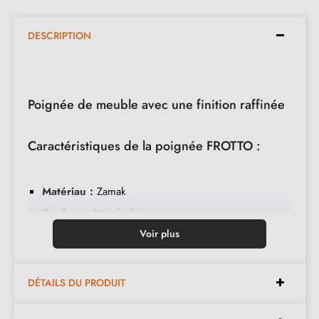
DESCRIPTION
Poignée de meuble avec une finition raffinée
Caractéristiques de la poignée FROTTO :
Matériau :
Zamak
Couleur :
Noir brillant
Espacements disponibles :
Voir plus
320 mm, 128 mm, 160
mm, 192 mm, 224 mm, 288 mm,416 mm
Entretien :
Nettoyer avec un chiffon doux
DÉTAILS DU PRODUIT