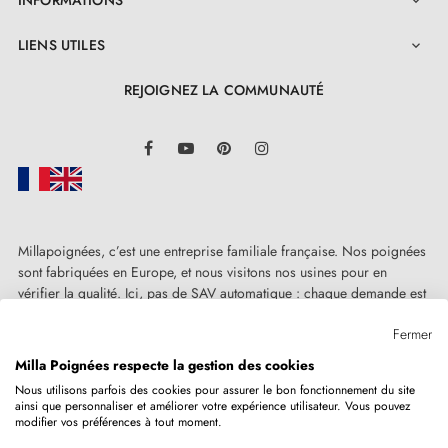
INFORMATIONS

LIENS UTILES

REJOIGNEZ LA COMMUNAUTÉ
LinkedIn
Facebook
YouTube
Pinterest
Instagram
Millapoignées, c’est une entreprise familiale française. Nos poignées
sont fabriquées en Europe, et nous visitons nos usines pour en
vérifier la qualité. Ici, pas de SAV automatique : chaque demande est
traitée humainement, au cas par cas.
Fermer
Milla Poignées respecte la gestion des cookies
Nous utilisons parfois des cookies pour assurer le bon fonctionnement du site
ainsi que personnaliser et améliorer votre expérience utilisateur. Vous pouvez
Copyright © 2026
MILLA POIGNEES
Tous droits réservés.
modifier vos préférences à tout moment.