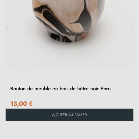
les commodes, armoires de bureau ou tiroirs, elle peut
être installée verticalement ou horizontalement.
Découvrez notre collection de
poignées et boutons de
‹
›
meubles chromés
sur notre boutique Milla poignées.
Bouton de meuble en bois de hêtre noir Ebru
13,00 €
AJOUTER AU PANIER