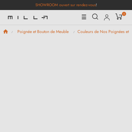
SHOWROOM ouvert sur rendez-vous
!
0
Basculer
☰
la
navigation
Poignée et Bouton de Meuble
Couleurs de Nos Poignées et 