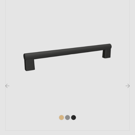
Description :
Ce bouton de meuble en
noir
ajoute une touche de
modernité à votre intérieur. Sa couleur permet de
sublimer vos meubles, qu'il s'agisse de petits tiroirs,
d'armoires, de commodes ou d'autres meubles dans
les salles de bain et de cuisine.
Explorez notre collection de
poignées et boutons de
‹
›
meubles noirs
sur notre boutique Milla poignées.