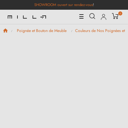
SHOWROOM ouvert sur rendez-vous
!
0
Basculer
☰
la
navigation
Poignée et Bouton de Meuble
Couleurs de Nos Poignées et 