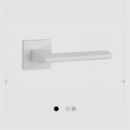
Instructions d'installation détaillées et vidéos
Description :
Cette poignée de couleur
blanche
ajoute une finition
claire et moderne à vos portes. Son design épuré
s'adapte parfaitement à différents styles d'intérieur, que
ce soit dans un salon, une salle de bain, chambre à
coucher ou un petit bureau personnel. Elle n'est pas
recommandée pour un usage extérieur ou dans des
‹
›
espaces publics comme des hôtels ou bureaux
d'entreprises.
Découvrez notre gamme de
poignées de porte