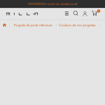
SHOWROOM ouvert sur rendez-vous
!
0
Basculer
☰
la
navigation
Poignée de porte intérieure
Couleurs de nos poignées
P