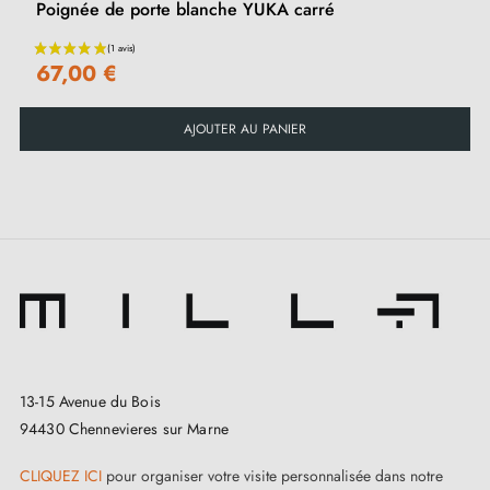
blanche
sur notre site Millapoignées.
Poignée de porte blanche YUKA carré
67,00 €
AJOUTER AU PANIER
13-15 Avenue du Bois
94430 Chennevieres sur Marne
CLIQUEZ ICI
pour organiser votre visite personnalisée dans notre