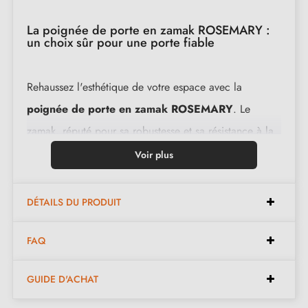
La poignée de porte en zamak ROSEMARY :
un choix sûr pour une porte fiable
Rehaussez l'esthétique de votre espace avec la
poignée de porte en zamak ROSEMARY
. Le
zamak, réputé pour sa robustesse et sa résistance à la
corrosion, confère à cette paire de poignées une
Voir plus
durabilité inégalée, tout en assurant une utilisation
fiable pendant de nombreuses années. Que ce soit
DÉTAILS DU PRODUIT
chez vous, dans un hôtel, un restaurant ou un bureau,
cette poignée s'intègre parfaitement à tout type de
FAQ
décoration intérieure.
GUIDE D'ACHAT
L'installation de la
poignée en zamak
ROSEMARY