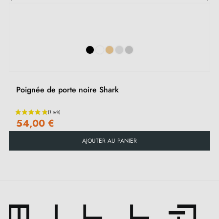
Convient aux portes de 44 mm d'épaisseur
‹
›
Pour portes plus épaisses ou poignée de porte à
relevage, contactez-nous par e-mail
Inclus :
Poignée de porte noire Shark
Adaptateurs de montage
Deux tiges carrées : 7x7 mm pour la France, 8x8 mm
54,00 €
pour la Belgique, la Suisse et l'UE
AJOUTER AU PANIER
Vis M4 pour une fixation robuste
Vis et clé Allen de 3 mm pour l'assemblage
Gabarits de montage
Instructions d'installation et vidéos détaillées