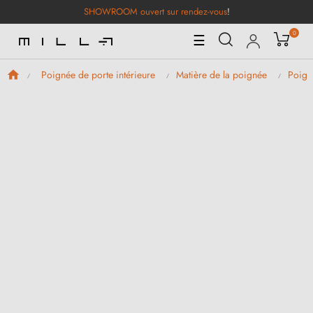
SHOWROOM ouvert sur rendez-vous
!
0
Basculer
☰
la
navigation
Poignée de porte intérieure
Matière de la poignée
Poign