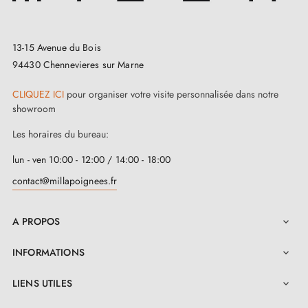
Conseils pour la poignée de porte en zamak
ROSEMARY :
13-15 Avenue du Bois
La poignée de porte en zamak ROSEMARY est un
94430 Chennevieres sur Marne
choix élégant et durable pour votre espace. Pour
CLIQUEZ ICI
pour organiser votre visite personnalisée dans notre
maximiser son utilité, il est recommandé de l'installer
showroom
sur des portes d’intérieur afin d’éviter de l’exposer aux
Les horaires du bureau:
intempéries. Pour une expérience optimale, assurez-
lun - ven 10:00 - 12:00 / 14:00 - 18:00
vous que la poignée est bien installée et fonctionne
contact@millapoignees.fr
normalement. En ce qui concerne les accessoires,
envisagez d'
ajouter des butées de porte pour protéger
A PROPOS

vos poignées
.
INFORMATIONS

LIENS UTILES
