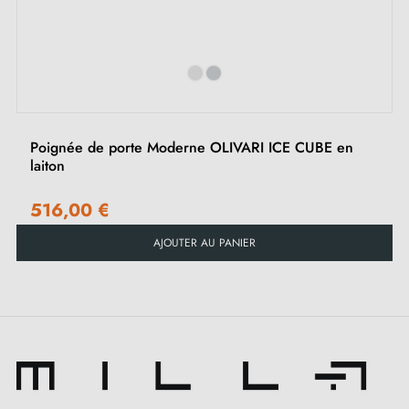
‹
›
Jeu de vis à bois (sur demande spéciale)
Instruction de montage en Français
Poignée de porte Moderne OLIVARI ICE CUBE en
laiton
516,00 €
AJOUTER AU PANIER