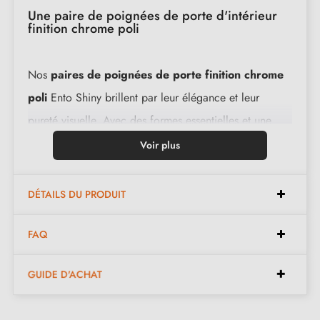
Une paire de poignées de porte d'intérieur
finition chrome poli
Nos
paires de poignées de porte finition chrome
poli
Ento Shiny brillent par leur élégance et leur
pureté visuelle. Avec des formes essentielles et une
jonction parfaitement maîtrisée, elles sont le fruit d'un
Voir plus
savoir-faire historique certifié. Conçues avec un
matériau de qualité supérieure, elles garantissent une
DÉTAILS DU PRODUIT
résistance accrue.
FAQ
Caractéristiques :
GUIDE D'ACHAT
Paire de poignées avec rosace de 6 mm (très fine)