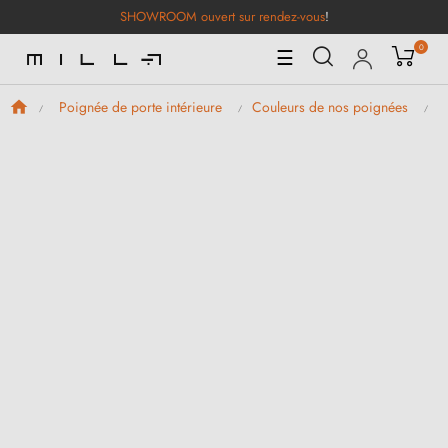
SHOWROOM ouvert sur rendez-vous
!
0
Basculer
☰
la
navigation
Poignée de porte intérieure
Couleurs de nos poignées
P