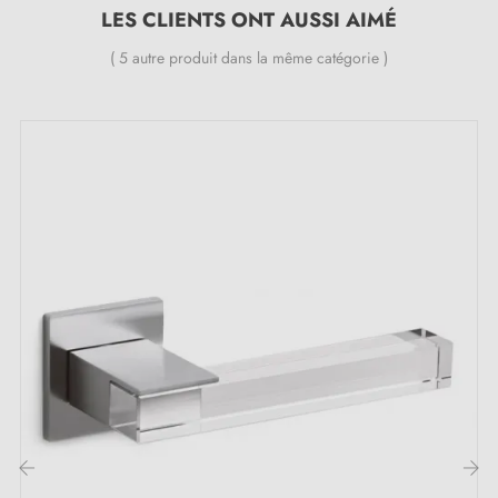
Matériau : laiton (garantie de la qualité et durabilité)
LES CLIENTS ONT AUSSI AIMÉ
Poignée de porte lourde et pleine
( 5 autre produit dans la même catégorie )
Double ressort métallique pour la stabilité
Garantie constructeur de 24 mois
Convient aux portes de 44 mm d'épaisseur
Pour portes plus épaisses ou poignée de porte à
relevage, contactez-nous par e-mail
Inclus :
Adaptateurs de montage
Deux tiges carrées : 7x7 mm pour la France, 8x8 mm
pour la Belgique, la Suisse et l'UE
Vis M4 pour une fixation robuste
Vis et clé Allen de 3 mm pour l'assemblage