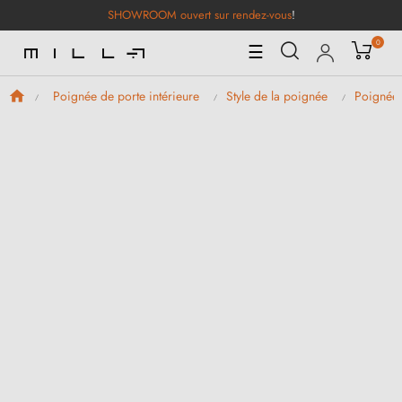
SHOWROOM ouvert sur rendez-vous
!
0
Basculer
☰
la
navigation
Poignée de porte intérieure
Style de la poignée
Poignées