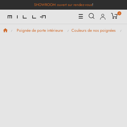
SHOWROOM ouvert sur rendez-vous
!
0
Basculer
☰
la
navigation
Poignée de porte intérieure
Couleurs de nos poignées
P