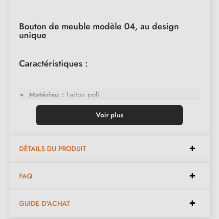
Bouton de meuble modèle 04, au design
unique
Caractéristiques :
Matériau :
Laiton poli
Forme :
Sphère et cylindre mince
Voir plus
Montage :
Fixation simple avec vis M4 incluse
DÉTAILS DU PRODUIT
Dimensions :
FAQ
Diamètre :
29 mm
Longueur de la tige :
60 mm
GUIDE D'ACHAT
Diamètre de la tige :
10 mm