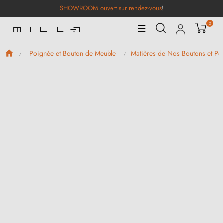
SHOWROOM ouvert sur rendez-vous
!
0
Basculer
☰
la
navigation
Poignée et Bouton de Meuble
Matières de Nos Boutons et P