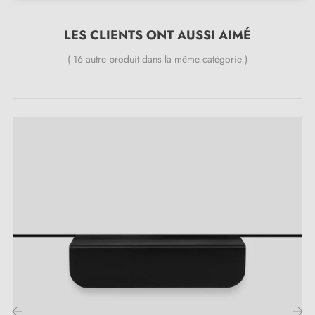
LES CLIENTS ONT AUSSI AIMÉ
Inclus dans le kit :
( 16 autre produit dans la même catégorie )
Bouton de meuble en acier inoxydable 04
Vis de montage
Description :
Fabriqué en
laiton
, ce bouton se distingue par son
design unique et crée une touche chaleureuse et
authentique sur vos meubles, qu'il s'agisse de
commodes, de tiroirs ou d'armoires. Parfait pour
ajouter une finition élégante et intemporelle à vos
meubles, ce bouton met en valeur chaque détail de