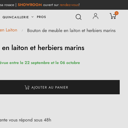
 sa rosace |
SHOWROOM
ouvert sur
rendez-vous
!
0
PROS
QUINCAILLERIE
en Laiton
Bouton de meuble en laiton et herbiers marins
en laiton et herbiers marins
révue entre le 22 septembre et le 06 octobre
AJOUTER AU PANIER
vente vous répond sous 48h