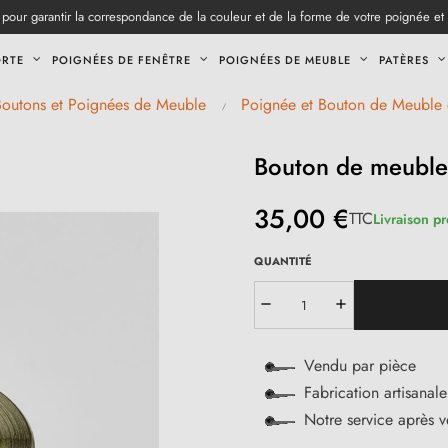
pour garantir la correspondance de la couleur et de la forme de votre poignée et
ORTE
POIGNÉES DE FENÊTRE
POIGNÉES DE MEUBLE
PATÈRES
Boutons et Poignées de Meuble
Poignée et Bouton de Meuble 
Bouton de meuble 
35,00 €
TTC
Livraison p
QUANTITÉ
Vendu par pièce
Fabrication artisanale
Notre service après 