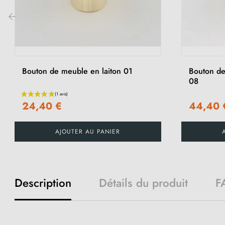
‹
Bouton de meuble en laiton 01
Bouton de
08
24,40 €
44,40 
AJOUTER AU PANIER
Description
Détails du produit
F