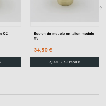
›
on 02
Bouton de meuble en laiton modèle
03
34,50 €
R
AJOUTER AU PANIER