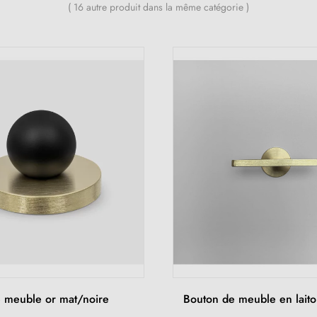
( 16 autre produit dans la même catégorie )
 meuble or mat/noire
Bouton de meuble en laito