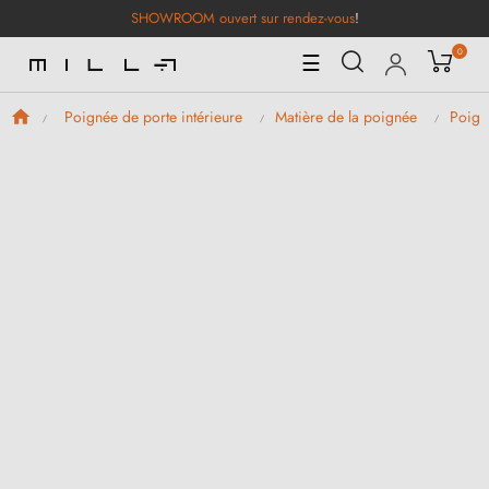
SHOWROOM ouvert sur rendez-vous
!
0
Basculer
☰
la
navigation
Poignée de porte intérieure
Matière de la poignée
Poign