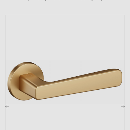
Poignée de porte lourde et pleine
Double ressort métallique pour la stabilité
Garantie constructeur de 24 mois
Convient aux portes de 44 mm d'épaisseur
Pour portes plus épaisses ou poignée de porte à
relevage, contactez-nous par e-mail
Inclus :
Adaptateurs de montage
Deux tiges carrées : 7x7 mm pour la France, 8x8 mm
pour la Belgique, la Suisse et l'UE
Vis M4 pour une fixation robuste
‹
›
Vis et clé Allen de 3 mm pour l'assemblage
Jeu de vis à bois (sur demande spéciale)