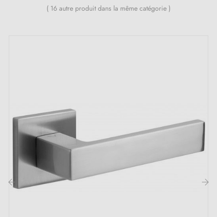
( 16 autre produit dans la même catégorie )
Le produit est neuf et le constructeur vous
garantit
24 mois
;
Toutes nos poignées durables sont équipées de
double ressort métallique autolissant (assure une
grande stabilité
).
Les avantages de cette poignée de porte en
zamak FADO :
Si vous cherchez une poignée de porte qui allie
élégance et qualité, cette
poignée de porte en
zamak
FADO est une option incontournable. Sa
conception captivante se distingue par un manche
‹
›
taillé en multiples facettes qui lui confère un caractère