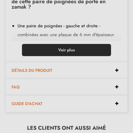
de cette paire de poignées de porte en
zamak ?
Une paire de poignées - gauche et droite -
combinées avec une plaque de 6 mm d'épaisseur
(très fine) ;
Voir plus
2 adaptateurs de montage ;
1 tige de 8mm et de 7mm de diamètre ;
2 vis traversantes M4 (pour fixer les adaptateurs à la
DÉTAILS DU PRODUIT
porte) ;
FAQ
2 vis et une clé Allen de 3 mm (pour fixer les
poignées aux adaptateurs) ;
GUIDE D'ACHAT
Jeu de vis à bois
(sur demande spéciale)
;
Instruction de montage en français ;
Matière de construction : zamak (garantie de la haute
LES CLIENTS ONT AUSSI AIMÉ
qualité et durabilité
) ;