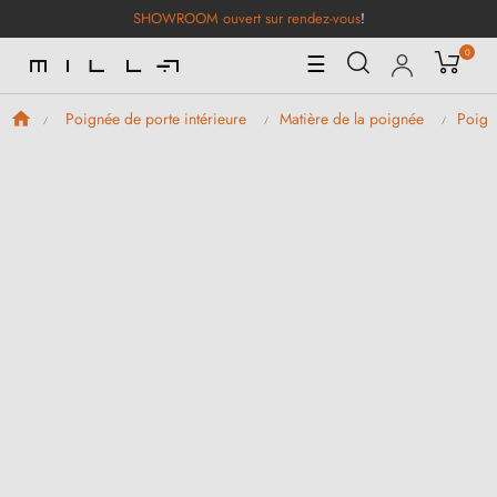
SHOWROOM ouvert sur rendez-vous
!
0
Basculer
☰
la
navigation
Poignée de porte intérieure
Matière de la poignée
Poign