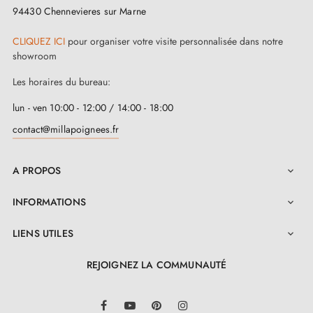
page. Choisissez parmi trois options fonctionnelles :
94430 Chennevieres sur Marne
clé de chambre, clé à barillet, ou condamnation pour
CLIQUEZ ICI
pour organiser votre visite personnalisée dans notre
votre salle de bain ou WC. L'installation de cette
showroom
poignée est facilitée grâce au manuel d'installation
Les horaires du bureau:
disponible dans l'onglet pièce jointe. Alors,
lun - ven 10:00 - 12:00 / 14:00 - 18:00
commencez à sublimer votre intérieur avec cette
contact@millapoignees.fr
poignée de porte en zamak !
A PROPOS

INFORMATIONS

LIENS UTILES

REJOIGNEZ LA COMMUNAUTÉ
LinkedIn
Facebook
YouTube
Pinterest
Instagram