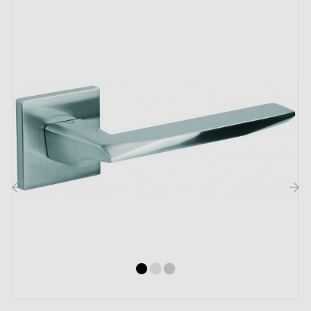
stabilité
).
Les atouts de cette poignée de porte en
zamak de haute qualité ORCHIDE :
Vous êtes en quête d'une
poignée de porte de
haute qualité
, durable et élégante ? Ne cherchez
plus, la
poignée en zamak
ORCHIDE saura vous
ravir ! En effet, le
zamak
est un matériau robuste et
écolo qui présente de nombreux avantages pour la
fabrication de poignées de porte.
Cette gamme de poignées se décline en
4 teintes
variées pour apporter du cachet à vos portes. Les
‹
›
poignées de porte en zamak
sont également très
faciles à entretenir et à nettoyer. En choisissant
ORCHIDE de chez Milla Poignées, vous êtes assuré
d'investir dans une poignée de qualité supérieure qui
durera dans le temps, contrairement à certaines autres
matières.