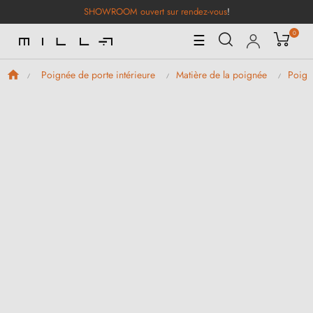
SHOWROOM ouvert sur rendez-vous
!
0
Basculer
☰
la
navigation
Poignée de porte intérieure
Matière de la poignée
Poign