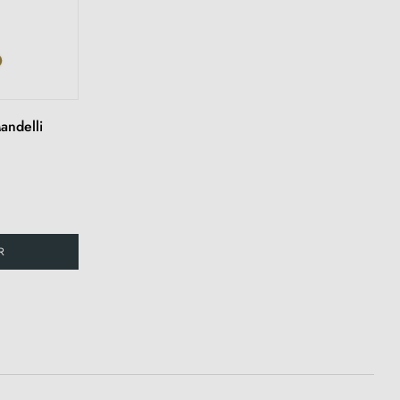
andelli
R