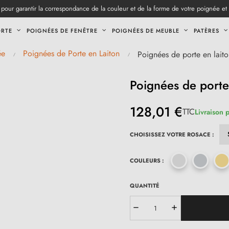
pour garantir la correspondance de la couleur et de la forme de votre poignée et
ORTE
POIGNÉES DE FENÊTRE
POIGNÉES DE MEUBLE
PATÈRES
ée
Poignées de Porte en Laiton
Poignées de porte en laito
Poignées de porte 
128,01 €
TTC
Livraison 
CHOISISSEZ VOTRE ROSACE :
COULEURS :
QUANTITÉ