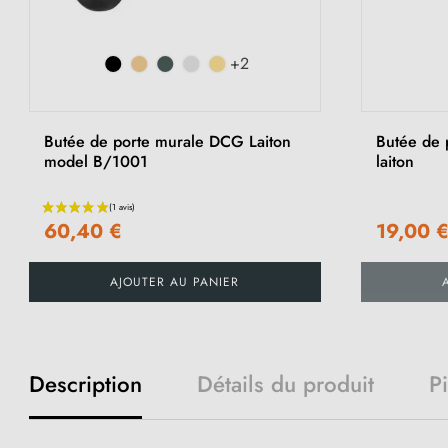
+2
Butée de porte murale DCG Laiton
Butée de 
model B/1001
laiton
60,40 €
19,00 
AJOUTER AU PANIER
Description
Détails du produit
P