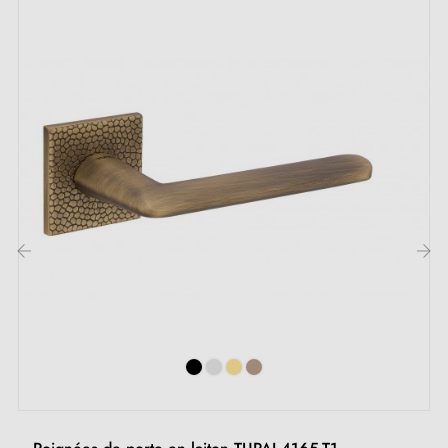
Inclus :
Adaptateurs de montage
Deux tiges carrées : 7x7 mm pour la France, 8x8 mm
pour la Belgique, la Suisse et l'UE
Vis M4 pour une fixation robuste
Vis et clé Allen de 3 mm pour l'assemblage
Jeu de vis à bois (sur demande spéciale)
Instruction de montage en Français
‹
›