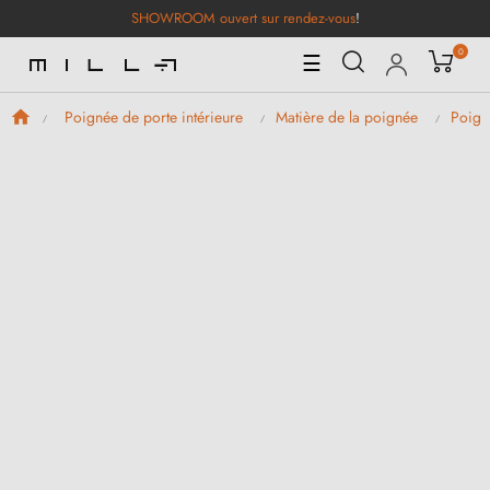
SHOWROOM ouvert sur rendez-vous
!
0
Basculer
☰
la
navigation
Poignée de porte intérieure
Matière de la poignée
Poign