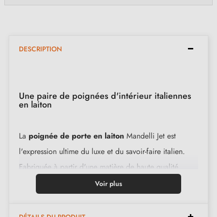
DESCRIPTION
Une paire de poignées d'intérieur italiennes
en laiton
La
poignée de porte en laiton
Mandelli Jet est
l'expression ultime du luxe et du savoir-faire italien.
Fabriquée à partir d'une matière de haute qualité,
cette poignée offre non seulement une esthétique
Voir plus
élégante mais également une longévité inégalée. Le
ressort de rappel intégré assure un retour fluide à
DÉTAILS DU PRODUIT