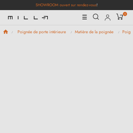
SHOWROOM ouvert sur rendez-vous
!
0
Basculer
☰
la
navigation
Poignée de porte intérieure
Matière de la poignée
Poign