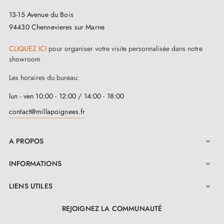
dans la qualité et la fiabilité.
13-15 Avenue du Bois
L'installation de cette
poignée en aluminium
est
94430 Chennevieres sur Marne
simple et efficace. Les composants nécessaires, y
CLIQUEZ ICI
pour organiser votre visite personnalisée dans notre
compris les deux vis dont une grande sur la tige carrée
showroom
d'en bas et une petite attachant la poignée sur
Les horaires du bureau:
l'adaptateur de montage, sont inclus pour une fixation
lun - ven 10:00 - 12:00 / 14:00 - 18:00
solide. Les vis traversantes ajoutent une stabilité
contact@millapoignees.fr
supplémentaire pour que vos poignées restent
solidement en place. Optez pour la simplicité sans
A PROPOS

compromis avec cette poignée de porte en aluminium
INFORMATIONS

JENA.
LIENS UTILES

REJOIGNEZ LA COMMUNAUTÉ