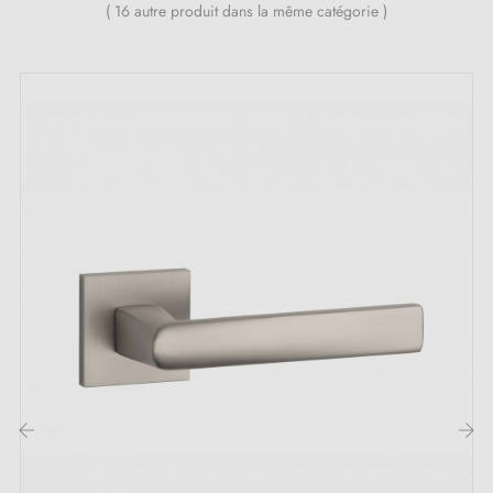
( 16 autre produit dans la même catégorie )
24 mois
;
Toutes nos poignées design sont équipées de double
ressort métallique autolissant (assure une
grande
stabilité
).
Les points forts de la poignée de porte en
aluminium JENA :
Choisissez l’excellence avec la
poignée de porte en
aluminium
JENA. Réalisée avec une matière de haute
qualité, cette poignée allie élégance et robustesse
pour s’adapter aussi bien dans les hôtels que dans les
restaurants, les cuisines ou même votre domicile
personnel. Sa présence discrète fait d'elle un choix
‹
›