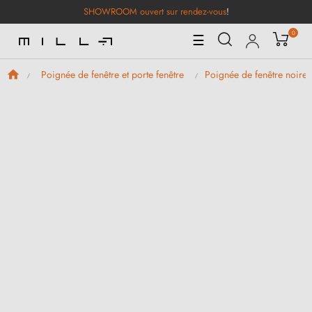
SHOWROOM ouvert sur rendez-vous
!
0
Basculer
☰
la
navigation
Poignée de fenêtre et porte fenêtre
Poignée de fenêtre noire