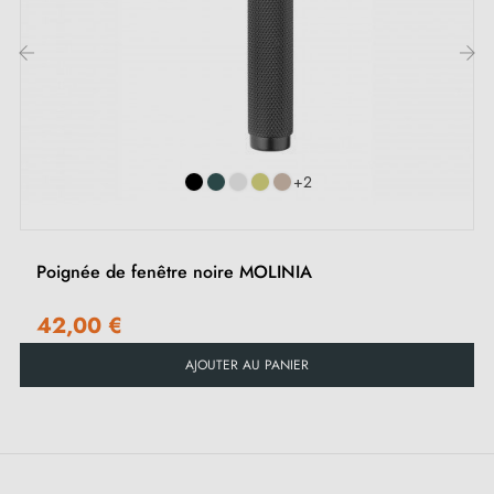
dans tout intérieur.
Retrouvez l'ensemble de nos
poignées de fenêtres
‹
›
noires
sur notre boutique Milla poignées
+2
Poignée de fenêtre noire MOLINIA
42,00 €
AJOUTER AU PANIER