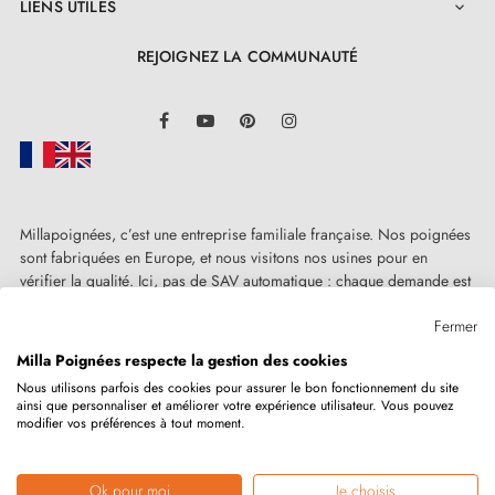
LIENS UTILES

REJOIGNEZ LA COMMUNAUTÉ
LinkedIn
Facebook
YouTube
Pinterest
Instagram
Millapoignées, c’est une entreprise familiale française. Nos poignées
sont fabriquées en Europe, et nous visitons nos usines pour en
vérifier la qualité. Ici, pas de SAV automatique : chaque demande est
traitée humainement, au cas par cas.
Fermer
Milla Poignées respecte la gestion des cookies
Nous utilisons parfois des cookies pour assurer le bon fonctionnement du site
ainsi que personnaliser et améliorer votre expérience utilisateur. Vous pouvez
Copyright © 2026
MILLA POIGNEES
Tous droits réservés.
modifier vos préférences à tout moment.
Ok pour moi
Je choisis