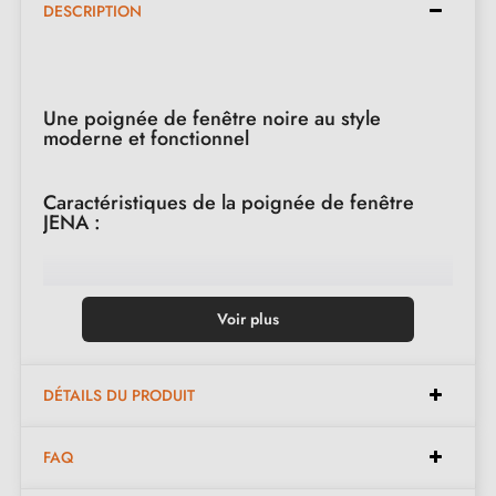
DESCRIPTION
Une poignée de fenêtre noire au style
moderne et fonctionnel
Caractéristiques de la poignée de fenêtre
JENA :
Type
: Poignée de fenêtre oscillo-battante
Voir plus
Finition
: Noir mat
Épaisseur de la rosace
: 10 à 12 mm
Forme de la rosace
: Rectangulaire
DÉTAILS DU PRODUIT
Poids net
: 0,498 kg
FAQ
Marque
: Stile JENA
Rotation 360° pour une manipulation flexible