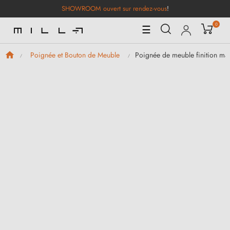
SHOWROOM ouvert sur rendez-vous
!
0
Basculer
☰
la
navigation
Poignée de meuble finition m
Poignée et Bouton de Meuble