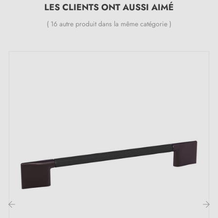
Longueurs disponibles :
145 mm, 177 mm, 209
LES CLIENTS ONT AUSSI AIMÉ
mm, 273 mm, 337 mm
( 16 autre produit dans la même catégorie )
Largeurs disponibles :
20 mm, 22 mm, 23 mm, 26
mm
Hauteurs disponibles :
25 mm, 26 mm, 27 mm,
29 mm
Inclus dans le kit :
Poignée de meuble
Vis de montage M4
Description :
Appréciée pour son caractère naturel et chaleureux, la