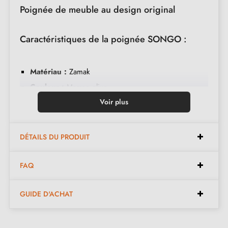
Poignée de meuble au design original
Caractéristiques de la poignée SONGO :
Matériau :
Zamak
Couleur :
Marron olive
Entretien :
Nettoyer avec un chiffon doux
Voir plus
Fabriquée en Pologne
Disponibles en 10 couleurs différentes
DÉTAILS DU PRODUIT
Dimensions existantes :
FAQ
GUIDE D'ACHAT
Espacements disponibles :
128 mm, 160 mm, 192
mm, 256 mm, 320 mm