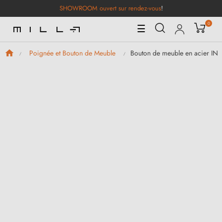
SHOWROOM ouvert sur rendez-vous
!
0
Basculer
☰
la
navigation
Bouton de meuble en acier IN
Poignée et Bouton de Meuble