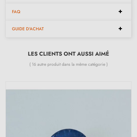
meubles.
FAQ
Caractéristiques:
GUIDE D'ACHAT
Matériau
: Acier durable avec une finition en noir
mat.
LES CLIENTS ONT AUSSI AIMÉ
Design
: Silhouette élégante avec une teinte noire
( 16 autre produit dans la même catégorie )
profonde, inspirée par la simplicité scandinave et la
sobriété contemporaine.
Dimensions
: Format compact et ergonomique,
adapté à tous types de meubles.
Installation
: Système de fixation simplifié permettant
une installation rapide et sécurisée.
Polyvalence
: Parfait pour une variété de styles de
meubles, qu'ils soient de style vintage, moderne ou