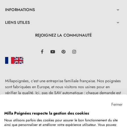
INFORMATIONS

LIENS UTILES

REJOIGNEZ LA COMMUNAUTÉ
LinkedIn
Facebook
YouTube
Pinterest
Instagram
Millapoignées, c’est une entreprise familiale française. Nos poignées
sont fabriquées en Europe, et nous visitons nos usines pour en
vérifier la qualité. Ici, pas de SAV automatique : chaque demande est
traitée humainement, au cas par cas.
Fermer
Milla Poignées respecte la gestion des cookies
Nous utilisons parfois des cookies pour assurer le bon fonctionnement du site
ainsi que personnaliser et améliorer votre expérience utilisateur. Vous pouvez
Copyright © 2026
MILLA POIGNEES
Tous droits réservés.