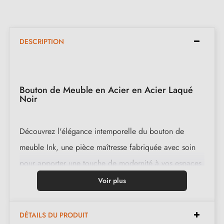
DESCRIPTION
Bouton de Meuble en Acier en Acier Laqué
Noir
Découvrez l'élégance intemporelle du bouton de
meuble Ink, une pièce maîtresse fabriquée avec soin
pour apporter une touche de modernité à vos espaces
de vie. Conçu pour résister au temps et aux tendances,
Voir plus
ce bouton de meuble en acier noir est à la fois robuste
et raffiné, offrant une finition impeccable à vos
DÉTAILS DU PRODUIT