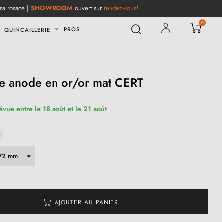
 sa rosace |
SHOWROOM
ouvert sur
rendez-vous
!
0
PROS
QUINCAILLERIE
e anode en or/or mat CERT
évue entre le 18 août et le 21 août
AJOUTER AU PANIER