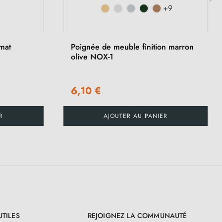
+9
›
mat
Poignée de meuble finition marron
olive NOX-1
6,10 €
R
AJOUTER AU PANIER
UTILES
REJOIGNEZ LA COMMUNAUTÉ