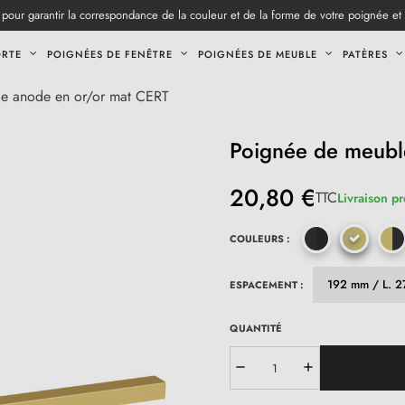
pour garantir la correspondance de la couleur et de la forme de votre poignée et
ORTE
POIGNÉES DE FENÊTRE
POIGNÉES DE MEUBLE
PATÈRES
e anode en or/or mat CERT
Poignée de meubl
20,80 €
TTC
Livraison pr
COULEURS :
ESPACEMENT :
QUANTITÉ