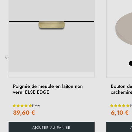
‹
Poignée de meuble en laiton non
Bouton de
verni ELSE EDGE
cachemir
39,60 €
6,10 €
AJOUTER AU PANIER