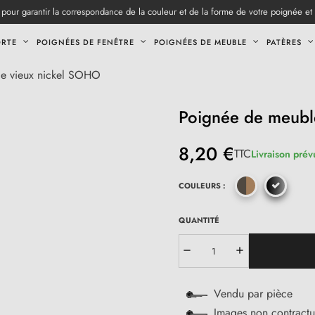
pour garantir la correspondance de la couleur et de la forme de votre poignée et
ORTE
POIGNÉES DE FENÊTRE
POIGNÉES DE MEUBLE
PATÈRES
e vieux nickel SOHO
Poignée de meubl
8,20 €
TTC
Livraison prév
COULEURS :
QUANTITÉ
Vendu par pièce
Images non contractu