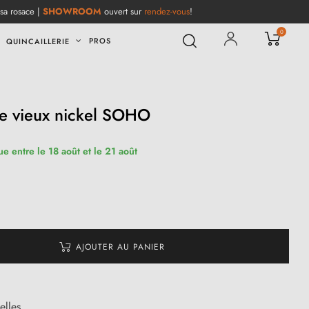
 sa rosace |
SHOWROOM
ouvert sur
rendez-vous
!
0
PROS
QUINCAILLERIE
e vieux nickel SOHO
ue entre le 18 août et le 21 août
AJOUTER AU PANIER
elles