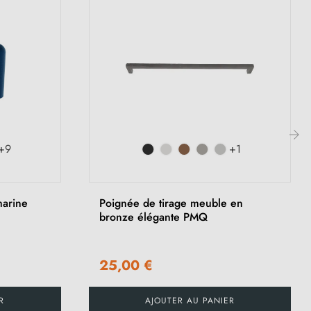
+9
+1
›
marine
Poignée de tirage meuble en
bronze élégante PMQ
25,00 €
R
AJOUTER AU PANIER