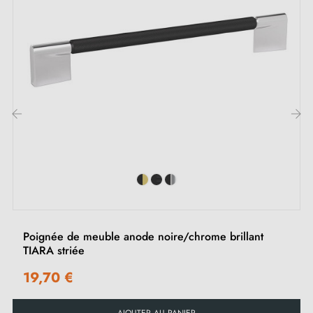
distingue par sa capacité à s'adapter aussi bien aux
meubles vintage qu'aux styles modernes. Son aspect
vieilli apporte une touche d'authenticité et de caractère
à vos meubles. Idéal pour les commodes, tiroirs,
armoires et placards.
Découvrez notre gamme de
poignées et boutons de
‹
›
meubles
sur notre boutique Milla poignées.
Poignée de meuble anode noire/chrome brillant
TIARA striée
19,70 €
AJOUTER AU PANIER