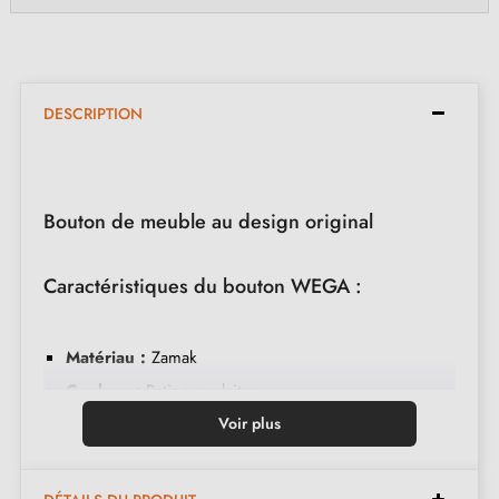
DESCRIPTION
Bouton de meuble au design original
Caractéristiques du bouton WEGA :
Matériau :
Zamak
Couleur :
Patine sur laiton
Entretien :
Nettoyer avec un chiffon doux
Voir plus
Dimensions :