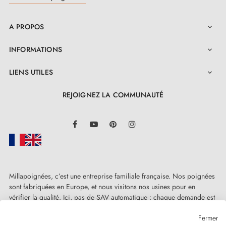
A PROPOS

INFORMATIONS

LIENS UTILES

REJOIGNEZ LA COMMUNAUTÉ
LinkedIn
Facebook
YouTube
Pinterest
Instagram
Millapoignées, c’est une entreprise familiale française. Nos poignées
sont fabriquées en Europe, et nous visitons nos usines pour en
vérifier la qualité. Ici, pas de SAV automatique : chaque demande est
traitée humainement, au cas par cas.
Fermer