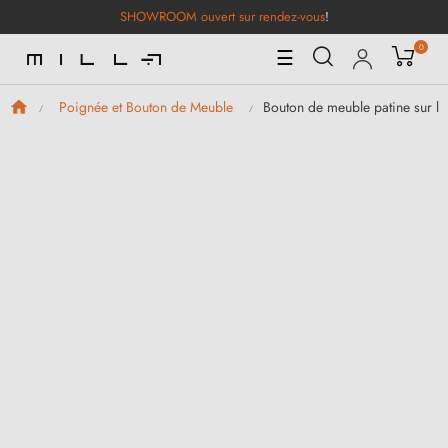
SHOWROOM ouvert sur rendez-vous
!
0
Basculer
☰
la
navigation
Bouton de meuble patine sur 
Poignée et Bouton de Meuble