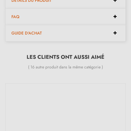
DÉTAILS DU PRODUIT
FAQ
Largeur :
40,5 mm
Hauteur :
22 mm
GUIDE D'ACHAT
Longueur :
40 mm
Espacement :
32 mm
LES CLIENTS ONT AUSSI AIMÉ
Inclus dans le kit :
( 16 autre produit dans la même catégorie )
Bouton de meuble
Vis de montage
Description :
Ce bouton, avec sa couleur
patine sur laiton
, se