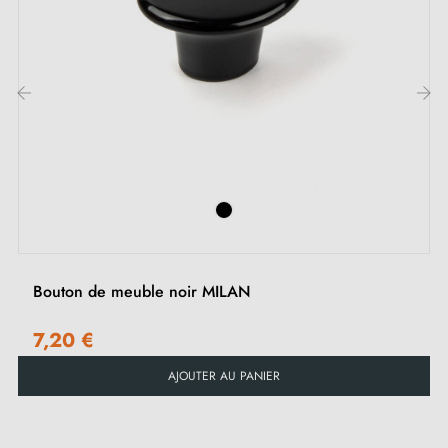
son ton doux et poudré, parfait pour créer une
ambiance élégante et délicate. Elle s’harmonise
parfaitement avec des meubles de salle de bain ou des
placards de chambre, en apportant une touche chic et
‹
›
discrète.
Voir notre gamme de
poignées et boutons de meubles
sur la boutique Milla Poignées.
Bouton de meuble noir MILAN
7,20 €
AJOUTER AU PANIER