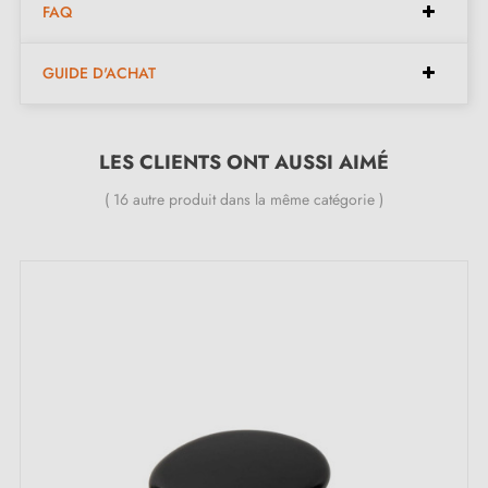
FAQ
Espacements disponibles :
96 mm, 320 mm
GUIDE D'ACHAT
Longueurs disponibles :
144 mm, 368 mm
Hauteur disponible :
24 mm
Largeur disponible :
18 mm
LES CLIENTS ONT AUSSI AIMÉ
( 16 autre produit dans la même catégorie )
Inclus dans le kit :
Poignée de meuble
Vis de montage
Description :
Avec sa finition
rose sale
, cette poignée séduit par