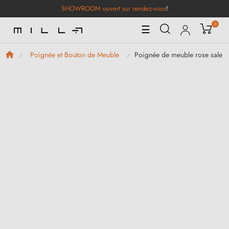
SHOWROOM ouvert sur rendez-vous
!
0
Basculer
☰
la
navigation
Poignée de meuble rose sale 
Poignée et Bouton de Meuble