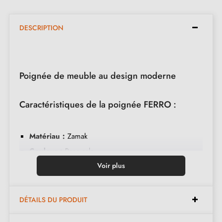
DESCRIPTION
Poignée de meuble au design moderne
Caractéristiques de la poignée FERRO :
Matériau :
Zamak
Couleur :
Rose sale
Entretien :
Nettoyer avec un chiffon doux
Voir plus
Disponible en 8 couleurs différentes
DÉTAILS DU PRODUIT
Dimensions existantes :