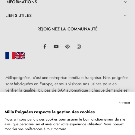
INFORMATIONS

LIENS UTILES

REJOIGNEZ LA COMMUNAUTÉ
LinkedIn
Facebook
YouTube
Pinterest
Instagram
Millapoignées, c’est une entreprise familiale française. Nos poignées
sont fabriquées en Europe, et nous visitons nos usines pour en
vérifier la qualité. Ici, pas de SAV automatique : chaque demande est
traitée humainement, au cas par cas.
Fermer
Milla Poignées respecte la gestion des cookies
Nous utilisons parfois des cookies pour assurer le bon fonctionnement du site
ainsi que personnaliser et améliorer votre expérience utilisateur. Vous pouvez
Copyright © 2026
MILLA POIGNEES
Tous droits réservés.
modifier vos préférences à tout moment.