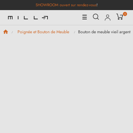
SHOWROOM ouvert sur rendez-vous
!
0
Basculer
☰
la
navigation
Bouton de meuble vieil arge
Poignée et Bouton de Meuble