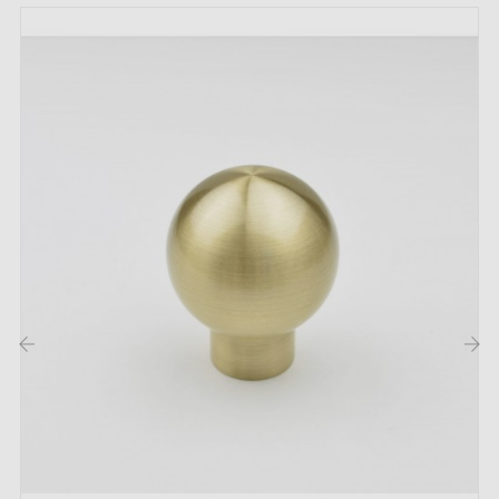
Vis de montage
Description :
Avec sa couleur
vieil argent
, ce bouton s'adapte aussi
bien aux styles classiques que modernes. Sa teinte
subtile met en valeur vos meubles tout en créant une
belle harmonie. Idéal pour de petits tiroirs, des
armoires de salle de bain, du salon, des chambres à
coucher ou de cuisine.
‹
›
Découvrez notre collection de
poignées et boutons de
meubles couleur vieil argent
sur notre boutique Milla
poignées.