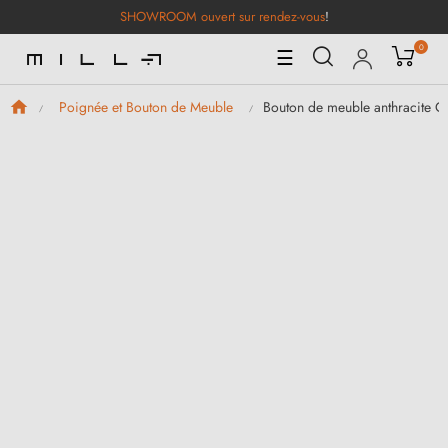
SHOWROOM ouvert sur rendez-vous
!
0
Basculer
☰
la
navigation
Bouton de meuble anthracite
Poignée et Bouton de Meuble