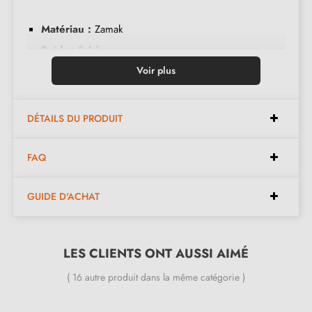
Matériau :
Zamak
Poids :
0,1 kg
Couleur :
Anthracite
Voir plus
Entretien :
Nettoyer avec un chiffon doux
DÉTAILS DU PRODUIT
Dimensions :
FAQ
Largeur :
17 mm
GUIDE D'ACHAT
Hauteur :
25 mm
Disponible en 13 couleurs différentes
LES CLIENTS ONT AUSSI AIMÉ
Inclus dans le kit :
( 16 autre produit dans la même catégorie )
Bouton de meuble