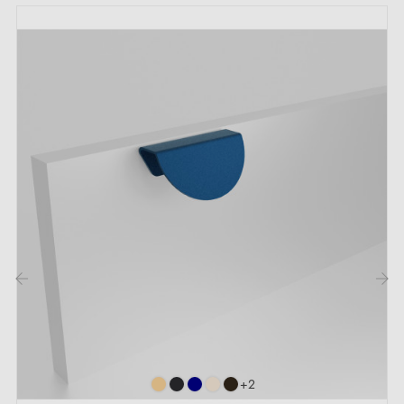
Vis de montage
Description :
Avec sa couleur
anthracite
, ce bouton se distingue
par son allure moderne et sobre. Sa finition versatile
s'harmonise avec des meubles de style classique ou
contemporain. Idéal pour rehausser de petits tiroirs,
des armoires, les placards dans les salles de bain ou
cuisine.
‹
›
Retrouvez notre collection complète de
poignées et
boutons meubles
sur notre boutique Milla poignées.
+2