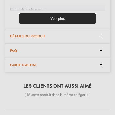
Caractéristiques :
Voir plus
Zamak finition Bronze
Poignée aux formes rondes sur rosace ovale à clipser
DÉTAILS DU PRODUIT
sur sous-construction en métal
Fixation entraxe 43mm
FAQ
Carré fixe
GUIDE D'ACHAT
Inclus :
LES CLIENTS ONT AUSSI AIMÉ
Carré de 7mm dépassant de 3mm
( 16 autre produit dans la même catégorie )
Vis de fixation