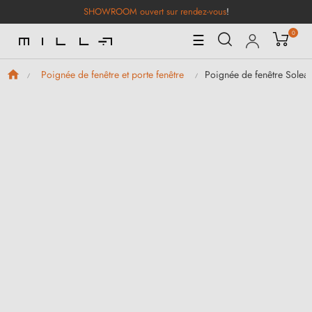
SHOWROOM ouvert sur rendez-vous
!
0
Basculer
☰
la
navigation
Poignée de fenêtre Solea
Poignée de fenêtre et porte fenêtre