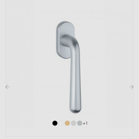
‹
›
+1