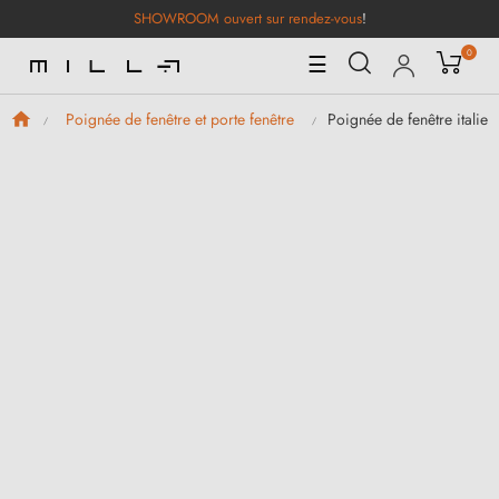
SHOWROOM ouvert sur rendez-vous
!
0
Basculer
☰
la
navigation
Poignée de fenêtre itali
Poignée de fenêtre et porte fenêtre