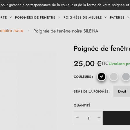
pour garantir la correspondance de la couleur et de la forme de votre poignée et
ORTE
POIGNÉES DE FENÊTRE
POIGNÉES DE MEUBLE
PATÈRES
enêtre noire
Poignée de fenêtre noire SILENA
Poignée de fenêt
25,00 €
TTC
Livraison p
COULEURS :
SENS DE LA POIGNÉE :
QUANTITÉ