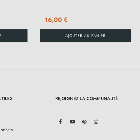
16,00 €
R
AJOUTER AU PANIER
UTILES
REJOIGNEZ LA COMMUNAUTÉ
LinkedIn
Facebook
YouTube
Pinterest
Instagram
ionnels