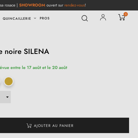
 sa rosace |
SHOWROOM
ouvert sur
rendez-vous
!
0
PROS
QUINCAILLERIE
re noire SILENA
révue entre le 17 août et le 20 août
AJOUTER AU PANIER