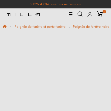
SHOWROOM ouvert sur rendez-vous
!
0
Basculer
☰
la
navigation
Poignée de fenêtre et porte fenêtre
Poignée de fenêtre noire