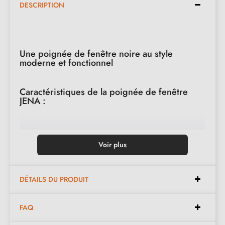
DESCRIPTION
Une poignée de fenêtre noire au style
moderne et fonctionnel
Caractéristiques de la poignée de fenêtre
JENA :
Type
: Poignée de fenêtre oscillo-battante
Voir plus
Finition
: Noir mat
Épaisseur de la rosace
: 10 à 12 mm
Forme de la rosace
: Rectangulaire
DÉTAILS DU PRODUIT
Poids net
: 0,498 kg
FAQ
Marque
: Stile JENA
Rotation 360° pour une manipulation flexible