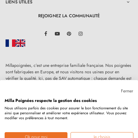
LIENS UTILES

REJOIGNEZ LA COMMUNAUTÉ
LinkedIn
Facebook
YouTube
Pinterest
Instagram
Millapoignées, c’est une entreprise familiale française. Nos poignées
sont fabriquées en Europe, et nous visitons nos usines pour en
vérifier la qualité. Ici, pas de SAV automatique : chaque demande est
traitée humainement, au cas par cas.
Fermer
Milla Poignées respecte la gestion des cookies
Nous utilisons parfois des cookies pour assurer le bon fonctionnement du site
ainsi que personnaliser et améliorer votre expérience utilisateur. Vous pouvez
Copyright © 2026
MILLA POIGNEES
Tous droits réservés.
modifier vos préférences à tout moment.
Ok pour moi
Je choisis