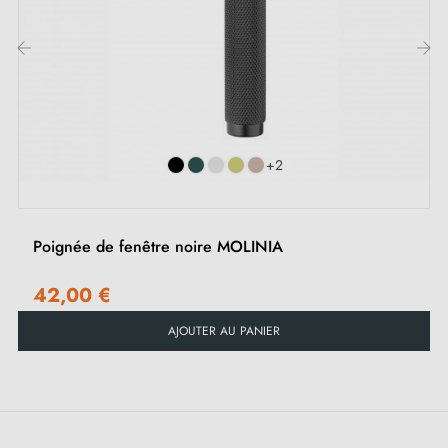
dans tout intérieur.
Retrouvez l'ensemble de nos
poignées de fenêtres
‹
›
noires
sur notre boutique Milla poignées
+2
Poignée de fenêtre noire MOLINIA
42,00 €
AJOUTER AU PANIER