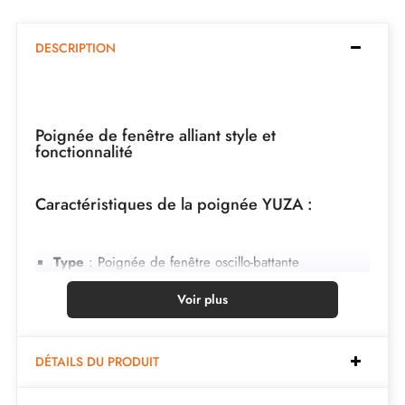
DESCRIPTION
Poignée de fenêtre alliant style et
fonctionnalité
Caractéristiques de la poignée YUZA :
Type
: Poignée de fenêtre oscillo-battante
Finition
: Chrome satiné
Voir plus
Épaisseur de la rosace
: 12 mm
Forme de la rosace
: Ovale
DÉTAILS DU PRODUIT
Poids net
: 0,498 kg
Marque
: Stile YUZA