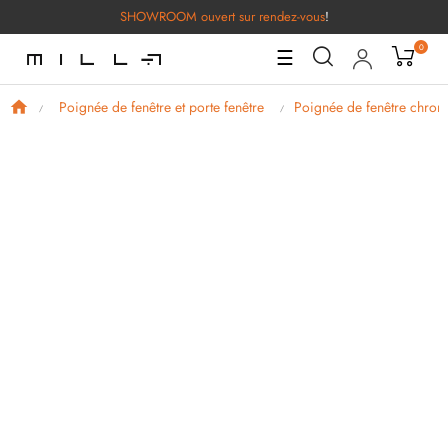
SHOWROOM ouvert sur rendez-vous
!
0
Basculer
☰
la
navigation
Poignée de fenêtre et porte fenêtre
Poignée de fenêtre chro