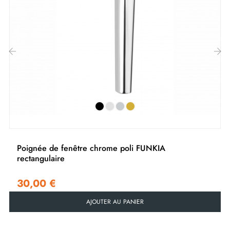
Cette poignée en
chrome mat
se distingue par sa
finition douce et raffinée, offrant une élégance
discrète et contemporaine. Sa couleur subtile s'intègre
facilement dans divers styles de décoration tout en
garantissant une prise en main confortable grâce à son
‹
›
design ergonomique.
Retrouvez notre collection de
poignées de fenêtres
chromées
sur notre boutique Milla Poignées.
Poignée de fenêtre chrome poli FUNKIA
rectangulaire
30,00 €
AJOUTER AU PANIER