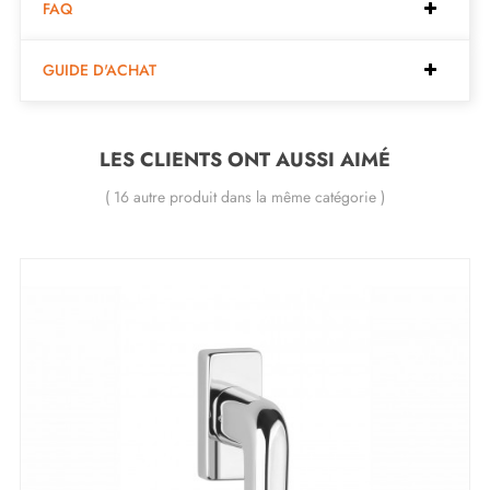
FAQ
Fabriquée en aluminium
Disponible en 5 couleurs différentes
GUIDE D'ACHAT
Garantie 24 mois
Inclus dans le kit :
LES CLIENTS ONT AUSSI AIMÉ
( 16 autre produit dans la même catégorie )
1 poignée de fenêtre
1 rosace de montage (adaptateur)
1 recouvrement de fenêtre
2 vis traversantes M5x40
1 vis Allen et clé
Description :