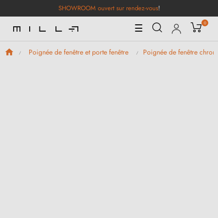
SHOWROOM ouvert sur rendez-vous
!
0
Basculer
☰
la
navigation
Poignée de fenêtre et porte fenêtre
Poignée de fenêtre chro