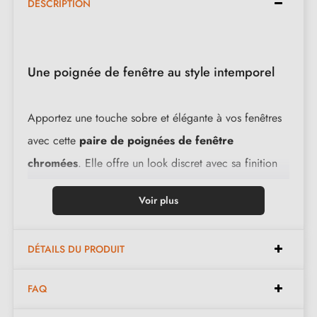
DESCRIPTION
Une poignée de fenêtre au style intemporel
Apportez une touche sobre et élégante à vos fenêtres
avec cette
paire de poignées de fenêtre
chromées
. Elle offre un look discret avec sa finition
chrome satiné
qui s'intègre facilement dans divers
Voir plus
styles d'intérieur, tout en garantissant un usage
confortable et durable.
DÉTAILS DU PRODUIT
Caractéristiques de la poignée de fenêtre
IRGA :
FAQ