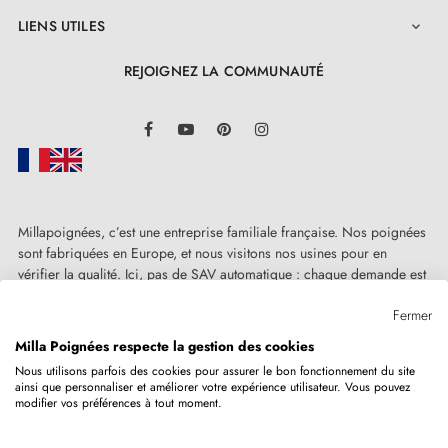
LIENS UTILES

REJOIGNEZ LA COMMUNAUTÉ
LinkedIn
Facebook
YouTube
Pinterest
Instagram
Millapoignées, c’est une entreprise familiale française. Nos poignées
sont fabriquées en Europe, et nous visitons nos usines pour en
vérifier la qualité. Ici, pas de SAV automatique : chaque demande est
traitée humainement, au cas par cas.
Fermer
Milla Poignées respecte la gestion des cookies
Nous utilisons parfois des cookies pour assurer le bon fonctionnement du site
ainsi que personnaliser et améliorer votre expérience utilisateur. Vous pouvez
Copyright © 2026
MILLA POIGNEES
Tous droits réservés.
modifier vos préférences à tout moment.