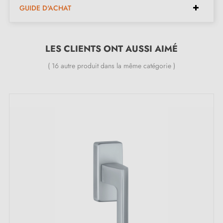
GUIDE D'ACHAT
Type
: Poignée de fenêtre oscillo-battante
Finition
: chrome satiné
Épaisseur de la rosace
: 10 à 12 mm
LES CLIENTS ONT AUSSI AIMÉ
Forme de la rosace
: ovale
( 16 autre produit dans la même catégorie )
Poids net
: 0,535 kg
Marque
: Aprile IRGA
Rotation 360° pour une utilisation flexible
Disponible en 6 couleurs différentes
Garantie 24 mois
Inclus dans le kit :
1 poignée de fenêtre
1 pièce de rosace de montage (adaptateur de