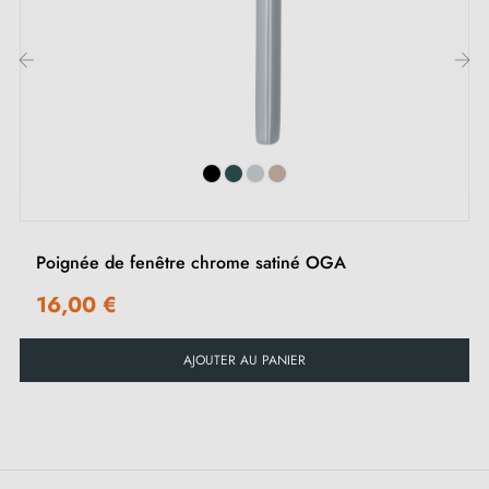
montage)
1 pièce de recouvrement de fenêtre
2 vis traversantes M5x40
‹
›
1 vis Allen avec clé
Tige carrée de 7x7x35 mm
Poignée de fenêtre chrome satiné OGA
16,00 €
AJOUTER AU PANIER