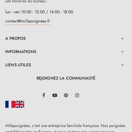
Les horaires du bureau:
lun - ven 10:00 - 12:00 / 14:00 - 18:00
contact@millapoignees.fr
A PROPOS

INFORMATIONS

LIENS UTILES

REJOIGNEZ LA COMMUNAUTÉ
LinkedIn
Facebook
YouTube
Pinterest
Instagram
Millapoignées, c’est une entreprise familiale française. Nos poignées
sont fabriquées en Europe, et nous visitons nos usines pour en