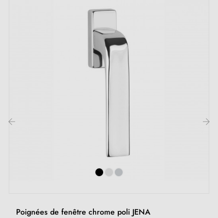
Rotation 360° pour une ouverture pratique
Disponible en 4 couleurs différentes
Garantie 24 mois
Inclus dans le kit :
1 poignée de fenêtre
1 pièce de rosace de montage
1 recouvrement de fenêtre
‹
›
2 vis traversantes M5x40
Vis Allen et clé
Poignées de fenêtre chrome poli JENA