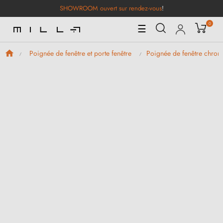
SHOWROOM ouvert sur rendez-vous
!
0
Basculer
☰
la
navigation
Poignée de fenêtre et porte fenêtre
Poignée de fenêtre chro