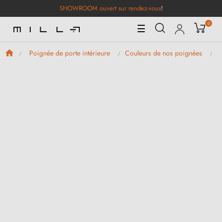
SHOWROOM ouvert sur rendez-vous
!
0
Basculer
☰
la
navigation
Poignée de porte intérieure
Couleurs de nos poignées
P