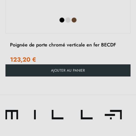
relevage, contactez-nous par e-mail
Inclus :
Adaptateurs de montage
Poignée de porte chromé verticale en fer BECDF
Deux tiges carrées : 7x7 mm pour la France, 8x8 mm
123,20 €
pour la Belgique, la Suisse et l'UE
AJOUTER AU PANIER
Vis M4 pour une fixation robuste
Vis et clé Allen de 3 mm pour l'assemblage
Gabarits de montage
Instructions d'installation et vidéos détaillées
Nos astuces pour une bonne utilisation de la
poignée de porte chrome poli NAKA :