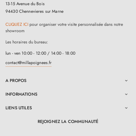
13-15 Avenue du Bois
Cette poignée de porte au fini chrome poli NAKA est
94430 Chennevieres sur Marne
idéalement adaptée pour un usage intérieur. Pour
CLIQUEZ ICI
pour organiser votre visite personnalisée dans notre
préserver sa beauté et sa longévité, il est recommandé
showroom
d’éviter son exposition aux éléments extérieurs.
Les horaires du bureau:
Découvrez l’ensemble de nos accessoires disponibles
lun - ven 10:00 - 12:00 / 14:00 - 18:00
sur notre boutique en ligne,
Milla Poignées
, tels que
contact@millapoignees.fr
les
serrures de portes
, les butées de porte, les visseries
et fixations pour compléter votre poignée.
A PROPOS

INFORMATIONS

LIENS UTILES

REJOIGNEZ LA COMMUNAUTÉ
LinkedIn