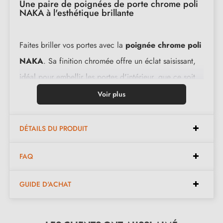
Une paire de poignées de porte chrome poli
NAKA à l'esthétique brillante
Faites briller vos portes avec la
poignée chrome poli
NAKA
. Sa finition chromée offre un éclat saisissant,
idéal pour embellir les portes d'intérieur, que ce soit
dans des hôtels de luxe, des restaurants renommés ou
Voir plus
même chez vous. Cette poignée de porte au fini
chrome poli apporte une esthétique raffinée à votre
DÉTAILS DU PRODUIT
espace.
FAQ
Élaborée à partir d'un
matériau solide de première
qualité
, cette superbe poignée vous accompagnera
GUIDE D'ACHAT
pendant plusieurs années. Son design ergonomique
assure une prise en main confortable, tandis que les