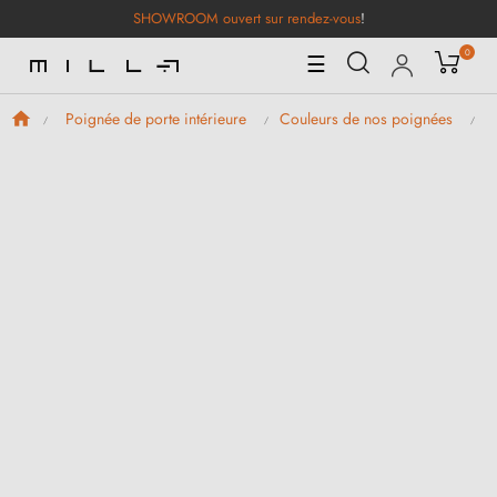
SHOWROOM ouvert sur rendez-vous
!
0
Basculer
☰
la
navigation
Poignée de porte intérieure
Couleurs de nos poignées
P