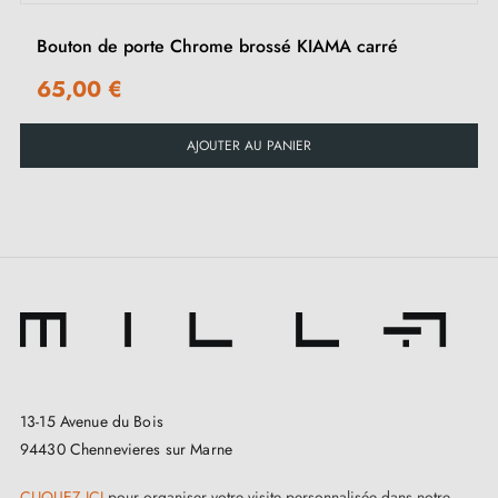
des portes plus épaisses, nous vous prierons de nous
Bouton de porte Chrome brossé KIAMA carré
envoyer des informations précises dans les notes de
65,00 €
commande pour nous permettre d’adapter le kit de
montage à vos besoins.
AJOUTER AU PANIER
13-15 Avenue du Bois
94430 Chennevieres sur Marne
CLIQUEZ ICI
pour organiser votre visite personnalisée dans notre