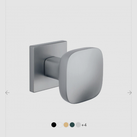
- 2 vis traversants M4; (pour fixer les adaptateurs à la
porte);
- 2 vis Allen et une clé Allen de 3 mm (pour fixer les
poignées aux adaptateurs);
- Jeu de vis à bois
(sur demande spéciale)
;
- Instruction de montage en français;
- Matière de construction:
poignée en laiton
(garantie de la haute
qualité
et
durabilité
);
- Pays de production: Portugal.
Le produit est neuf et le constructeur vous
garantit 24
‹
›
mois
.
+4
L’épaisseur maximale de la porte à laquelle nos
poignées de portes sont dédiées est de 44mm. Pour