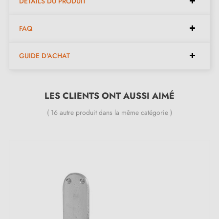
DÉTAILS DU PRODUIT
garantie de 2 ans pour votre sérénité.
FAQ
Caractéristiques :
GUIDE D'ACHAT
Paire de poignées avec rosace de 6 mm (ultra fine)
Matériau : laiton massif 100% Italien (garantie de la
LES CLIENTS ONT AUSSI AIMÉ
haute qualité et durabilité)
( 16 autre produit dans la même catégorie )
Poignée de porte lourde et pleine
Double ressort métallique pour la stabilité
Garantie constructeur de 24 mois
Convient aux portes de 44 mm d'épaisseur
Pour portes plus épaisses ou poignée de porte à
relevage, contactez-nous par e-mail