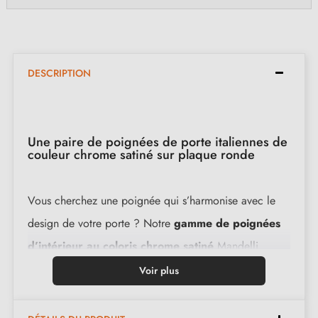
DESCRIPTION
Une paire de poignées de porte italiennes de
couleur chrome satiné sur plaque ronde
Vous cherchez une poignée qui s’harmonise avec le
design de votre porte ? Notre
gamme de poignées
d’intérieur au coloris chrome satiné
Mandelli
Rondò convient à tout type de porte. Conçues en
Voir plus
laiton, ces pièces luxueuses assurent une résistance
incomparable. De plus, elles sont assorties d'une