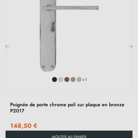
Inclus :
Adaptateurs de montage
Deux tiges carrées : 7x7 mm pour la France, 8x8 mm
pour la Belgique, la Suisse et l'UE
Vis M4 pour une fixation robuste
‹
›
Vis et clé Allen de 3 mm pour l'assemblage
Jeu de vis à bois (sur demande spéciale)
Instruction de montage en Français
+1
Poignée de porte chrome poli sur plaque en bronze
P2017
148,50 €
AJOUTER AU PANIER