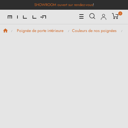
SHOWROOM ouvert sur rendez-vous
!
0
Basculer
☰
la
navigation
Poignée de porte intérieure
Couleurs de nos poignées
P