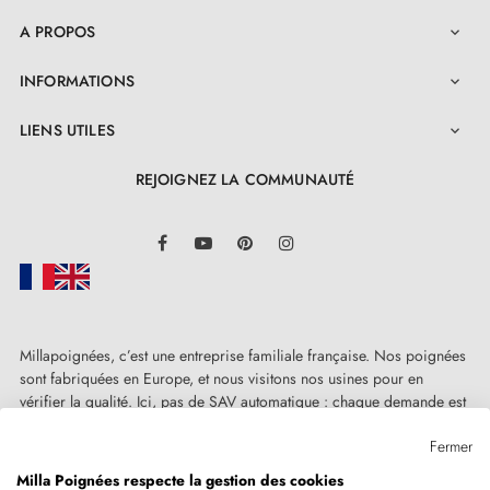
A PROPOS

INFORMATIONS

LIENS UTILES

REJOIGNEZ LA COMMUNAUTÉ
LinkedIn
Facebook
YouTube
Pinterest
Instagram
Millapoignées, c’est une entreprise familiale française. Nos poignées
sont fabriquées en Europe, et nous visitons nos usines pour en
vérifier la qualité. Ici, pas de SAV automatique : chaque demande est
traitée humainement, au cas par cas.
Fermer
Milla Poignées respecte la gestion des cookies