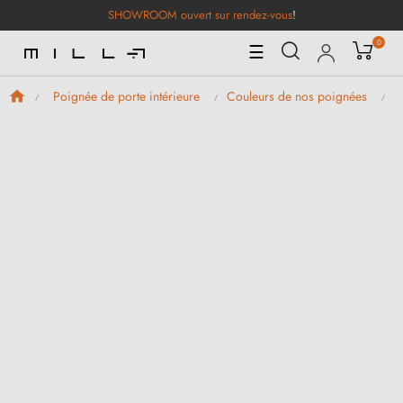
SHOWROOM ouvert sur rendez-vous
!
0
Basculer
☰
la
navigation
Poignée de porte intérieure
Couleurs de nos poignées
P