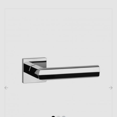
Double ressort métallique pour la stabilité
Garantie constructeur de 24 mois
Convient aux portes de 44 mm d'épaisseur
Pour portes plus épaisses ou poignée de porte à
relevage, contactez-nous par e-mail
Inclus :
Adaptateurs de montage
Deux tiges carrées : 7x7 mm pour la France, 8x8 mm
pour la Belgique, la Suisse et l'UE
Vis M4 pour une fixation robuste
‹
›
Vis et clé Allen de 3 mm pour l'assemblage
Jeu de vis à bois (sur demande spéciale)