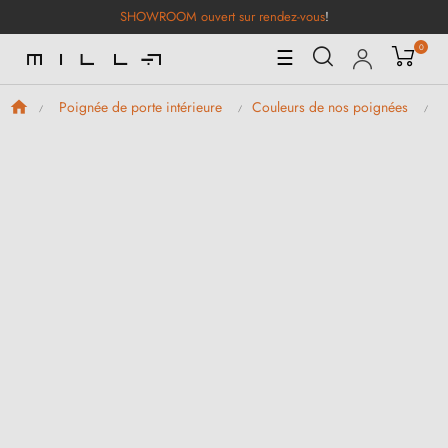
SHOWROOM ouvert sur rendez-vous
!
0
Basculer
☰
la
navigation
Poignée de porte intérieure
Couleurs de nos poignées
P