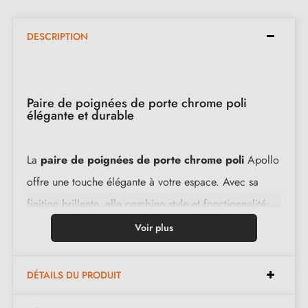
DESCRIPTION
Paire de poignées de porte chrome poli
élégante et durable
La
paire de poignées de porte chrome poli
Apollo
offre une touche élégante à votre espace. Avec sa
finition brillante, elle combine style et fonctionnalité
pour une utilisation durable.
Voir plus
Caractéristiques :
DÉTAILS DU PRODUIT