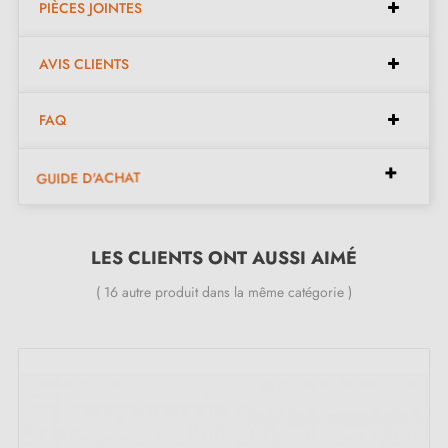
PIÈCES JOINTES
Paire de poignées avec rosace de 6 mm (très fine)
Matériau : zamak
AVIS CLIENTS
Poignée de porte lourde et pleine
Double ressort métallique pour la stabilité
FAQ
Garantie constructeur de 24 mois
Convient aux portes de 44 mm d'épaisseur
GUIDE D'ACHAT
Pour portes plus épaisses ou poignée de porte à
relevage, contactez-nous par e-mail
LES CLIENTS ONT AUSSI AIMÉ
Inclus :
( 16 autre produit dans la même catégorie )
Adaptateurs de montage
Deux tiges carrées : 7x7 mm pour la France, 8x8 mm
pour la Belgique, la Suisse et l'UE
Vis M4 pour une fixation robuste