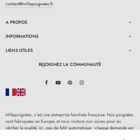
contact@millapoignees.fr
A PROPOS

INFORMATIONS

LIENS UTILES

REJOIGNEZ LA COMMUNAUTÉ
LinkedIn
Facebook
YouTube
Pinterest
Instagram
Millapoignées, c’est une entreprise familiale française. Nos poignées
sont fabriquées en Europe, et nous visitons nos usines pour en
vérifier la qualité. Ici, pas de SAV automatique : chaque demande est
traitée humainement, au cas par cas.